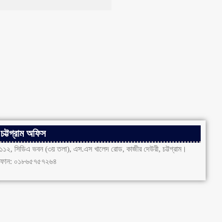
চট্টগ্রাম অফিস
১১২, সিডিএ ভবন (৩য় তলা), এস.এস খালেদ রোড, কাজীর দেউরী, চট্টগ্রাম।
ফোন: ০১৮৬৫৭৫৭২৬৪