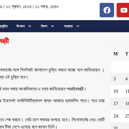
২৬
/
২২ শ্রাবণ, ১৪৩৩
/
২২ সফর, ১৪৪৮
্রযুক্তি
বিনোদন
বিভাগ
অন্যান্য
ত্রী
M
T
োফার্মের সঙ্গে শিগগিরই বাংলাদেশ চুক্তি করতে যাচ্ছে বলে জানিয়েছেন ।
মধ্যে এই চুক্তি হবে।
3
4
থি ভবন পদ্মায় সাংবাদিকদের এ তথ্য জানিয়েছেন পররাষ্ট্রমন্ত্রী।
10
1
ারে ইনসেপ্টা ফার্মাসিউটিক্যালস বাল্ক আকারে ভ্যাকসিন পাবে। পরে তারা
17
1
24
2
য় লাগবে শেষ করতে। দেরি হলে সময়ের অপচয় হবে। সিনোফার্মের দেড় কোটি
লাখ টিকা দেশে এসেছে বলে জানান তিনি।
31