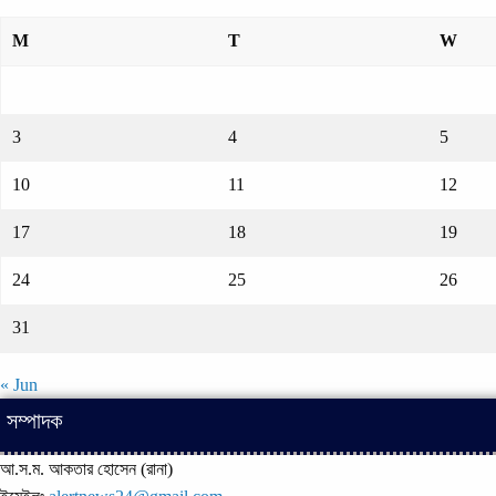
M
T
W
3
4
5
10
11
12
17
18
19
24
25
26
31
« Jun
সম্পাদক
আ.স.ম. আকতার হোসেন (রানা)