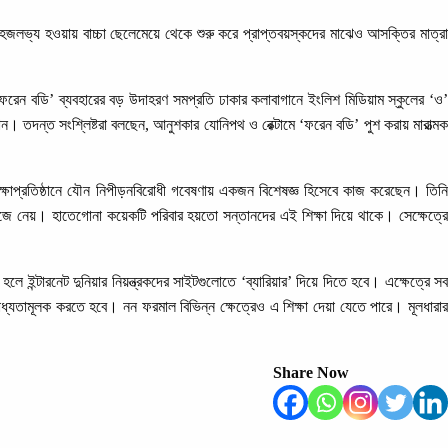
 সহজলভ্য হওয়ায় বাচ্চা ছেলেমেয়ে থেকে শুরু করে প্রাপ্তবয়স্কদের মাঝেও আসক্তির মাত্রা
খে ‘ফরেন বডি’ ব্যবহারের বড় উদাহরণ সমপ্রতি ঢাকার কলাবাগানে ইংলিশ মিডিয়াম স্কুলের ‘ও’
ন। তদন্ত সংশ্লিষ্টরা বলছেন, আনুশকার যোনিপথ ও রেক্টামে ‘ফরেন বডি’ পুশ করায় মারাত্মক
িক্ষাপ্রতিষ্ঠানে যৌন নিপীড়নবিরোধী গবেষণায় একজন বিশেষজ্ঞ হিসেবে কাজ করেছেন। তিনি
খুঁজে নেয়। হাতেগোনা কয়েকটি পরিবার হয়তো সন্তানদের এই শিক্ষা দিয়ে থাকে। সেক্ষেত্রে
ইন্টারনেট দুনিয়ার নিয়ন্ত্রকদের সাইটগুলোতে ‘ব্যারিয়ার’ দিয়ে দিতে হবে। এক্ষেত্রে সব
যতামূলক করতে হবে। নন ফরমাল বিভিন্ন ক্ষেত্রেও এ শিক্ষা দেয়া যেতে পারে। মূলধারার
Share Now