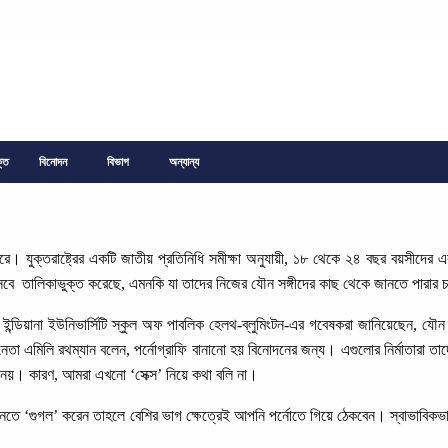
্তি
বিনোদন
বিভাগ
অন্যান্য
রে। যুক্তরাষ্ট্রের একটি জাতীয় প্রতিনিধি সমীক্ষা অনুযায়ী, ১৮ থেকে ২৪ বছর বয়সীদের
িসেবে তালিকাভুক্ত করেছে, এমনকি যা তাদের নিজের যৌন সঙ্গীদের কাছ থেকে জানতে পারার
িয়ানা ইউনিভার্সিটি স্কুল অফ পাবলিক হেলথ-ব্লুমিংটন-এর গবেষকরা জানিয়েছেন, যৌন সঙ্গী, ব
দলনেতা এমিলি রথম্যান বলেন, পর্নোগ্রাফি বানানো হয় বিনোদনের জন্য। এগুলোর নির্মাতারা 
ছু নয়। কারণ, আমরা এখনো ‘সেক্স’ নিয়ে কথা বলি না।
নতে ‘গুগল’ করেন তাহলে বেশির ভাগ ক্ষেত্রেই আপনি পর্নোতে গিয়ে ঠেকবেন। স্বাভাবিকভাব