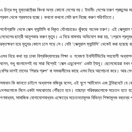
এ চিত্র শুধু যুক্তরাষ্ট্রের কিংবা অন্য কোনো দেশের নয়। ইদানীং দেশের তরুণ প্রজন্মের
প্রবল থেকে প্রবলতর হচ্ছে। কখনো কখনো সেটা রূপ নিচ্ছে করুণ পরিণতিতে।
পর্নোগ্রাফি থেকে সেক্স ফ্যান্টাসি বা বিকৃত যৌনাচারেও ঝুঁকছে অনেক তরুণ। এই সেক্সুয়াল
লেভেলের ছাত্রী আনুশকার করুণ মৃত্যু। এ নিয়ে মামলায় অভিযোগ করা হয়, ‘প্রেমে প্রলুব্ধ
রক্তক্ষরণ হয়ে মৃত্যুর কোলে ঢলে পড়ে সে। যেটা ‘সেক্সুয়াল ফ্যান্টাসি’ থেকেই করা হয়েছে
এসব নিয়ে কথা হয় ঢাকা বিশ্ববিদ্যালয়ের শিক্ষা ও গবেষণা ইনস্টিটিউটের সহযোগী অধ্যা
বলেন, শুধু বাংলাদেশই নয় সারা বিশ্বেই ‘সেক্স এডুকেশন’ একটা ট্যাবু। ছেলেমেয়েরা যখন
বেশির ভাগই তাদের ‘পিয়ার গ্রুপ’ বা সমবয়সীদের কাছে এসব নিয়ে আলোচনা করে। আর সেখ
সমাধান কি জানতে চাইলে অধ্যাপক মজিবুর বলেন, এই যুগে স্মার্টফোন এবং ইন্টারনেটে যে 
দেশগুলোকে মিলে একটা সমঝোতায় পৌঁছতে হবে। তাছাড়া পরিবারগুলোকে সচেতন হতে হবে। সন্
গণমাধ্যম, সামাজিক যোগাযোগমাধ্যম এক্ষেত্রে সচেতনতামূলক বিভিন্ন শিক্ষামূলক বক্তব্য 