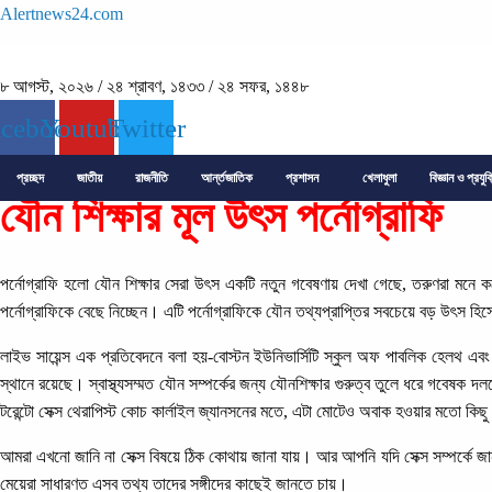
Alertnews24.com
৮ আগস্ট, ২০২৬
/
২৪ শ্রাবণ, ১৪৩৩
/
২৪ সফর, ১৪৪৮
acebook
Youtube
Twitter
প্রচ্ছদ
জাতীয়
রাজনীতি
আর্ন্তজাতিক
প্রশাসন
খেলাধুলা
বিজ্ঞান ও প্রযুক
যৌন শিক্ষার মূল উৎস পর্নোগ্রাফি
পর্নোগ্রাফি হলো যৌন শিক্ষার সেরা উৎস একটি নতুন গবেষণায় দেখা গেছে, তরুণরা মনে ক
পর্নোগ্রাফিকে বেছে নিচ্ছেন। এটি পর্নোগ্রাফিকে যৌন তথ্যপ্রাপ্তির সবচেয়ে বড় উৎস হ
লাইভ সায়েন্স এক প্রতিবেদনে বলা হয়-বোস্টন ইউনিভার্সিটি স্কুল অফ পাবলিক হেলথ এবং ইন্ড
স্থানে রয়েছে। স্বাস্থ্যসম্মত যৌন সম্পর্কের জন্য যৌনশিক্ষার গুরুত্ব তুলে ধরে গবেষক 
টরেন্টো সেক্স থেরাপিস্ট কোচ কার্লাইল জ্যানসনের মতে, এটা মোটেও অবাক হওয়ার মতো কি
আমরা এখনো জানি না সেক্স বিষয়ে ঠিক কোথায় জানা যায়। আর আপনি যদি সেক্স সম্পর্কে জা
মেয়েরা সাধারণত এসব তথ্য তাদের সঙ্গীদের কাছেই জানতে চায়।