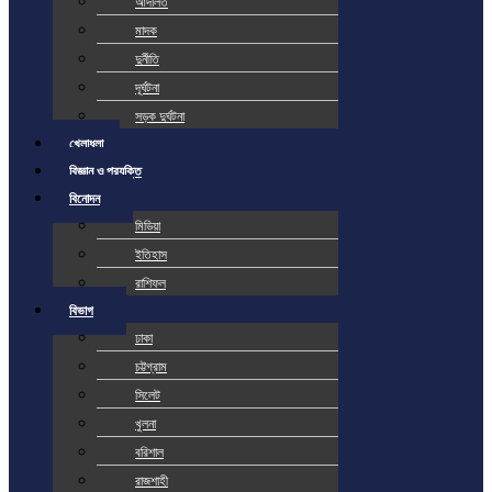
আদালত
মাদক
দুর্নীতি
দূর্ঘটনা
সড়ক দুর্ঘটনা
খেলাধুলা
বিজ্ঞান ও প্রযুক্তি
বিনোদন
মিডিয়া
ইতিহাস
রাশিফল
বিভাগ
ঢাকা
চট্টগ্রাম
সিলেট
খুলনা
বরিশাল
রাজশাহী