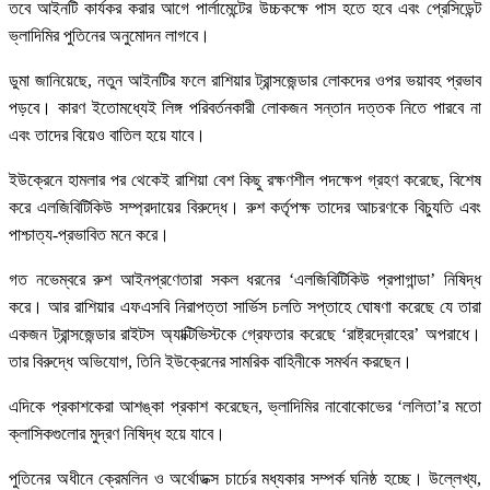
তবে আইনটি কার্যকর করার আগে পার্লামেন্টের উচ্চকক্ষে পাস হতে হবে এবং প্রেসিডেন্ট
ভ্লাদিমির পুতিনের অনুমোদন লাগবে।
ডুমা জানিয়েছে, নতুন আইনটির ফলে রাশিয়ার ট্রান্সজেন্ডার লোকদের ওপর ভয়াবহ প্রভাব
পড়বে। কারণ ইতোমধ্যেই লিঙ্গ পরিবর্তনকারী লোকজন সন্তান দত্তক নিতে পারবে না
এবং তাদের বিয়েও বাতিল হয়ে যাবে।
ইউক্রেনে হামলার পর থেকেই রাশিয়া বেশ কিছু রক্ষণশীল পদক্ষেপ গ্রহণ করেছে, বিশেষ
করে এলজিবিটিকিউ সম্প্রদায়ের বিরুদ্ধে। রুশ কর্তৃপক্ষ তাদের আচরণকে বিচ্যুতি এবং
পাশ্চাত্য-প্রভাবিত মনে করে।
গত নভেম্বরে রুশ আইনপ্রণেতারা সকল ধরনের ‘এলজিবিটিকিউ প্রপাগান্ডা’ নিষিদ্ধ
করে। আর রাশিয়ার এফএসবি নিরাপত্তা সার্ভিস চলতি সপ্তাহে ঘোষণা করেছে যে তারা
একজন ট্রান্সজেন্ডার রাইটস অ্যাক্টিভিস্টকে গ্রেফতার করেছে ‘রাষ্ট্রদ্রোহের’ অপরাধে।
তার বিরুদ্ধে অভিযোগ, তিনি ইউক্রেনের সামরিক বাহিনীকে সমর্থন করছেন।
এদিকে প্রকাশকেরা আশঙ্কা প্রকাশ করেছেন, ভ্লাদিমির নাবোকোভের ‘ললিতা’র মতো
ক্লাসিকগুলোর মুদ্রণ নিষিদ্ধ হয়ে যাবে।
পুতিনের অধীনে ক্রেমলিন ও অর্থোডক্স চার্চের মধ্যকার সম্পর্ক ঘনিষ্ঠ হচ্ছে। উল্লেখ্য,