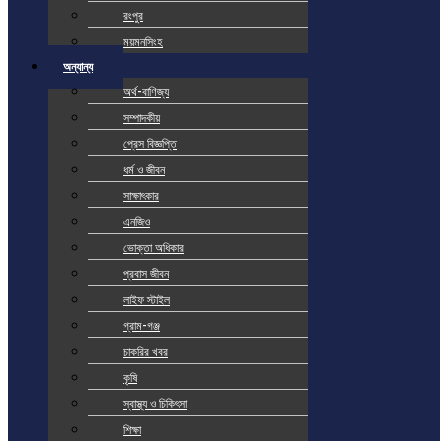
রংপুর
ময়মনসিংহ
অন্যান্য
অর্থ-বাণিজ্য
সম্পাদকীয়
প্রেস বিজ্ঞপ্তি
ধর্ম ও জীবন
সাক্ষাৎকার
এনজিও
ভোক্তা অধিকার
প্রবাস জীবন
লাইফ স্টাইল
গ্রাম-গঞ্জ
চাকরির খবর
কৃষি
স্বাস্থ্য ও চিকিৎসা
শিক্ষা