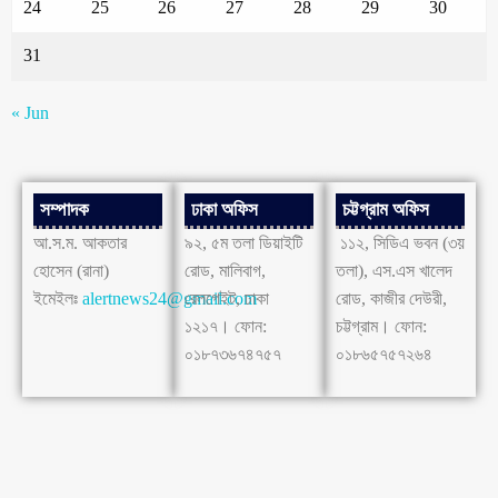
24
25
26
27
28
29
30
31
« Jun
সম্পাদক
ঢাকা অফিস
চট্টগ্রাম অফিস
আ.স.ম. আকতার
৯২, ৫ম তলা ডিয়াইটি
১১২, সিডিএ ভবন (৩য়
হোসেন (রানা)
রোড, মালিবাগ,
তলা), এস.এস খালেদ
ইমেইলঃ
alertnews24@gmail.com
রেলগেইট, ঢাকা
রোড, কাজীর দেউরী,
১২১৭। ফোন:
চট্টগ্রাম। ফোন:
০১৮৭৩৬৭৪৭৫৭
০১৮৬৫৭৫৭২৬৪