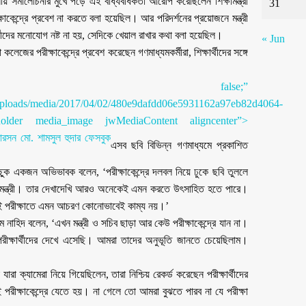
র ঘটনায় সমালোচনার মুখে পড়ে এই বাধ্যবাধকতা আরোপ করেছিলেন শিক্ষামন্ত্রী
31
্ষাকেন্দ্রে প্রবেশ না করতে বলা হয়েছিল। আর পরিদর্শনের প্রয়োজনে মন্ত্রী
র্থীদের মনোযোগ নষ্ট না হয়, সেদিকে খেয়াল রাখার কথা বলা হয়েছিল।
« Jun
েজের পরীক্ষাকেন্দ্রে প্রবেশ করেছেন গণমাধ্যমকর্মীরা, শিক্ষার্থীদের সঙ্গে
turn false;”
1/uploads/media/2017/04/02/480e9dafdd06e5931162a97eb82d4064-
_holder media_image jwMediaContent aligncenter”>
এসব ছবি বিভিন্ন গণমাধ্যমে প্রকাশিত
ক একজন অভিভাবক বলেন, ‘পরীক্ষাকেন্দ্রে দলবল নিয়ে ঢুকে ছবি তুললে
শিক্ষামন্ত্রী। তার দেখাদেখি আরও অনেকেই এমন করতে উৎসাহিত হতে পারে।
। এই পরীক্ষাতে এমন আচরণ কোনোভাবেই কাম্য নয়।’
সলাম নাহিদ বলেন, ‘এখন মন্ত্রী ও সচিব ছাড়া আর কেউ পরীক্ষাকেন্দ্রে যান না।
রীক্ষার্থীদের দেখে এসেছি। আমরা তাদের অনুভূতি জানতে চেয়েছিলাম।
া ক্যামেরা নিয়ে গিয়েছিলেন, তারা নিশ্চিয় রেকর্ড করেছেন পরীক্ষার্থীদের
েই পরীক্ষাকেন্দ্রে যেতে হয়। না গেলে তো আমরা বুঝতে পারব না যে পরীক্ষা