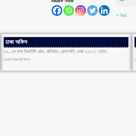
Share Now
« Jun
ঢাকা অফিস
৯২, ৫ম তলা ডিয়াইটি রোড, মালিবাগ, রেলগেইট, ঢাকা ১২১৭। ফোন:
০১৮৭৩৬৭৪৭৫৭