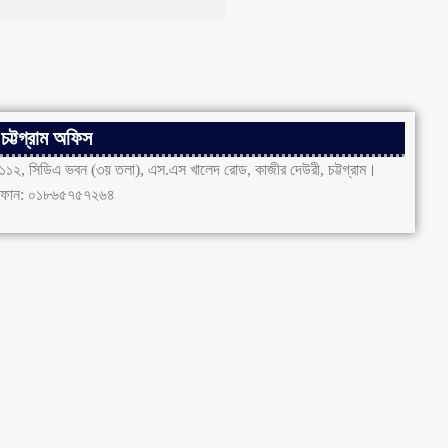
চট্টগ্রাম অফিস
১১২, সিডিএ ভবন (৩য় তলা), এস.এস খালেদ রোড, কাজীর দেউরী, চট্টগ্রাম।
ফোন: ০১৮৬৫৭৫৭২৬৪