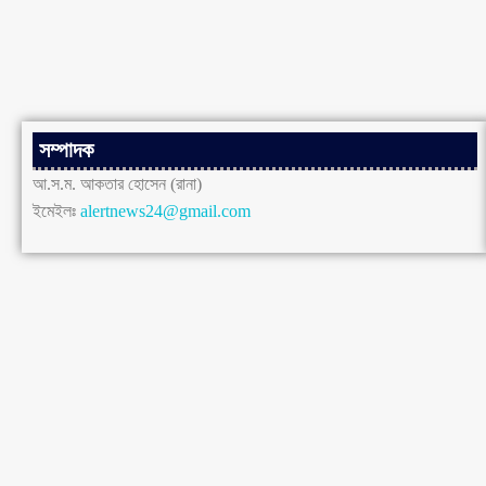
সম্পাদক
আ.স.ম. আকতার হোসেন (রানা)
ইমেইলঃ
alertnews24@gmail.com