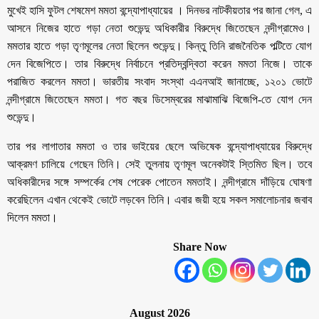
মুখেই হাসি ফুটল শেষমেশ মমতা বন্দ্যোপাধ্যায়ের । দিনভর নাটকীয়তার পর জানা গেল, এ
আসনে নিজের হাতে গড়া নেতা শুভেন্দু অধিকারীর বিরুদ্ধে জিতেছেন নন্দীগ্রামেও।
মমতার হাতে গড়া তৃণমূলের নেতা ছিলেন শুভেন্দু। কিন্তু তিনি রাজনৈতিক পল্টিতে যোগ
দেন বিজেপিতে। তার বিরুদ্ধে নির্বাচনে প্রতিদ্বন্দ্বিতা করেন মমতা নিজে। তাকে
পরাজিত করলেন মমতা। ভারতীয় সংবাদ সংস্থা এএনআই জানাচ্ছে, ১২০১ ভোটে
নন্দীগ্রামে জিতেছেন মমতা। গত বছর ডিসেম্বরের মাঝামাঝি বিজেপি-তে যোগ দেন
শুভেন্দু।
তার পর লাগাতার মমতা ও তার ভাইয়ের ছেলে অভিষেক বন্দ্যোপাধ্যায়ের বিরুদ্ধে
আক্রমণ চালিয়ে গেছেন তিনি। সেই তুলনায় তৃণমূল অনেকটাই স্তিমিত ছিল। তবে
অধিকারীদের সঙ্গে সম্পর্কের শেষ পেরেক পোতেন মমতাই। নন্দীগ্রামে দাঁড়িয়ে ঘোষণা
করেছিলেন এখান থেকেই ভোটে লড়বেন তিনি। এবার জয়ী হয়ে সকল সমালোচনার জবাব
দিলেন মমতা।
Share Now
August 2026