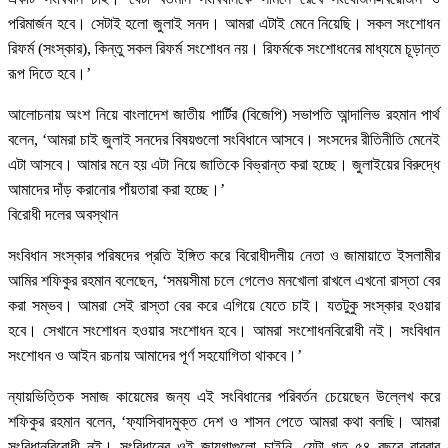
পরিমার্জন হবে। সেটাই হলো জুলাই সনদ। আমরা এটাই মেনে নিয়েছি। সকল সংশোধন
রিফর্ম (সংস্কার), কিন্তু সকল রিফর্ম সংশোধন নয়। রিফর্মকে সংশোধনের মাধ্যমে চূড়ান্ত
রূপ দিতে হবে।’
আলোচনায় অংশ নিয়ে বাংলাদেশ জাতীয় পার্টির (বিজেপি) সভাপতি আন্দালিভ রহমান পার্থ
বলেন, ‘আমরা চাই জুলাই সনদের বিষয়গুলো সংবিধানে আসবে। সংসদের রীতিনীতি মেনেই
এটা আসবে। আমার মনে হয় এটা নিয়ে জাতিকে বিভ্রান্ত করা হচ্ছে। জুলাইয়ের বিরুদ্ধে
আমাদের দাঁড় করানোর পাঁয়তারা করা হচ্ছে।’
বিরোধী দলের অবস্থান
সংবিধান সংস্কার পরিষদের প্রতি ইঙ্গিত করে বিরোধীদলীয় নেতা ও জামায়াতে ইসলামীর
আমির শফিকুর রহমান বলেছেন, ‘সময়সীমা চলে গেলেও মনখোলা রাখলে এখনো রাস্তা বের
করা সম্ভব। আমরা সেই রাস্তা বের করে এগিয়ে যেতে চাই। যতটুকু সংস্কার হওয়ার
হবে। সেখানে সংশোধন হওয়ার সংশোধন হবে। আমরা সংশোধনবিরোধী নই। সংবিধান
সংশোধন ও আইন রচনায় আমাদের পূর্ণ সহযোগিতা থাকবে।’
ন্যায়ভিত্তিক সমাজ কায়েমের জন্য এই সংবিধানের পরিবর্তন চেয়েছেন উল্লেখ করে
শফিকুর রহমান বলেন, ‘ফ্যাসিবাদমুক্ত দেশ ও শাসন পেতে আমরা কথা বলছি। আমরা
সংবিধানবিরোধী নই। সংবিধানের ওই জায়গাগুলো চাইনি, যেটা গত ৫৪ বছরে বারবার