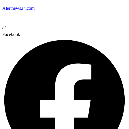
Alertnews24.com
/
/
Facebook