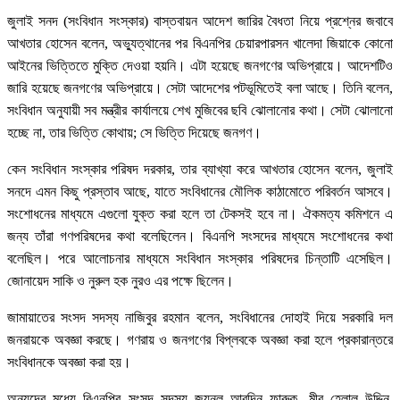
জুলাই সনদ (সংবিধান সংস্কার) বাস্তবায়ন আদেশ জারির বৈধতা নিয়ে প্রশ্নের জবাবে
আখতার হোসেন বলেন, অভ্যুত্থানের পর বিএনপির চেয়ারপারসন খালেদা জিয়াকে কোনো
আইনের ভিত্তিতে মুক্তি দেওয়া হয়নি। এটা হয়েছে জনগণের অভিপ্রায়ে। আদেশটিও
জারি হয়েছে জনগণের অভিপ্রায়ে। সেটা আদেশের পটভূমিতেই বলা আছে। তিনি বলেন,
সংবিধান অনুযায়ী সব মন্ত্রীর কার্যালয়ে শেখ মুজিবের ছবি ঝোলানোর কথা। সেটা ঝোলানো
হচ্ছে না, তার ভিত্তি কোথায়; সে ভিত্তি দিয়েছে জনগণ।
কেন সংবিধান সংস্কার পরিষদ দরকার, তার ব্যাখ্যা করে আখতার হোসেন বলেন, জুলাই
সনদে এমন কিছু প্রস্তাব আছে, যাতে সংবিধানের মৌলিক কাঠামোতে পরিবর্তন আসবে।
সংশোধনের মাধ্যমে এগুলো যুক্ত করা হলে তা টেকসই হবে না। ঐকমত্য কমিশনে এ
জন্য তাঁরা গণপরিষদের কথা বলেছিলেন। বিএনপি সংসদের মাধ্যমে সংশোধনের কথা
বলেছিল। পরে আলোচনার মাধ্যমে সংবিধান সংস্কার পরিষদের চিন্তাটি এসেছিল।
জোনায়েদ সাকি ও নুরুল হক নুরও এর পক্ষে ছিলেন।
জামায়াতের সংসদ সদস্য নাজিবুর রহমান বলেন, সংবিধানের দোহাই দিয়ে সরকারি দল
জনরায়কে অবজ্ঞা করছে। গণরায় ও জনগণের বিপ্লবকে অবজ্ঞা করা হলে প্রকারান্তরে
সংবিধানকে অবজ্ঞা করা হয়।
অন্যদের মধ্যে বিএনপির সংসদ সদস্য জয়নুল আবদিন ফারুক, মীর হেলাল উদ্দিন,