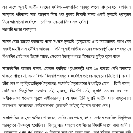
এর আগে জুলাই জাতীয় সনদের সংবিধান–সম্পর্কিত প্রস্তাবগুলো বাস্তবায়নে সংবিধান
সংস্কার পরিষদের সভা আহ্বান নিয়ে গত বুধবার বিরোধী দলের একটি মুলতবি প্রস্তাব
নিয়ে আলোচনা হয়েছিল। সেদিনও কোনো সিদ্ধান্ত হয়নি।
সরকারি দলের অবস্থান
সংসদ নেতা তারেক রহমানের পক্ষে সংসদে মুলতবি প্রস্তাবের ওপর আলোচনায় অংশ নেন
স্বরাষ্ট্রমন্ত্রী সালাহউদ্দিন আহমদ। তিনি জুলাই জাতীয় সনদের গুরুত্বপূর্ণ যেসব প্রস্তাবে
বিএনপির নোট অব ডিসেন্ট আছে, সেগুলো উল্লেখ করে নিজেদের যুক্তি তুলে ধরেন।
সালাহউদ্দিন আহমদ বলেন, একজন ব্যক্তি প্রধানমন্ত্রী পদে ১০ বছরের বেশি ক্ষমতায়
থাকতে পারবে না, এমন বিধান বিএনপি প্রস্তাব করেছিল তারেক রহমানের নির্দেশে। কারণ,
তাঁরা চান না ব্যক্তিতান্ত্রিক স্বৈরাচার, সংসদীয় স্বৈরাচারের উৎপত্তি হোক। তিনি বলেন,
নোট অব ডিসেন্টসহ যেভাবে সই হয়েছে, বিএনপি সেই জুলাই সনদের সব দফা,
অঙ্গীকারনামা শতভাগ পূরণে অঙ্গীকারবদ্ধ। এ সময় তিনি জুলাই জাতীয় সনদ বাস্তবায়ন
আদেশকে ‘কালারেবল লেজিসলেশন’ (ছদ্মবেশী আইন) হিসেবে আখ্যা দেন।
সালাহউদ্দিন আহমদ অভিযোগ করেন, সংবিধানের পঞ্চম, ষষ্ঠ ও সপ্তম তফসিল বিলুপ্তির
প্রস্তাবে ঐকমত্য হয়েছিল। কিন্তু পরে সপ্তম তফসিলের বিষয়টি সনদে রাখা হয়নি।
‘আল্লাহর ওপর পূর্ণ আস্থা ও বিশ্বাস স্থাপন’ যুক্ত করা, শেখ মুজিবুর রহমানের ছবি