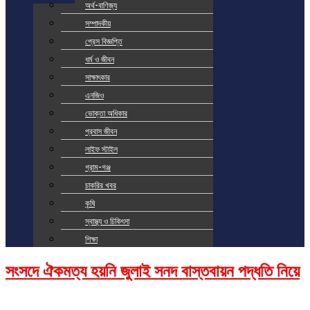
অর্থ-বাণিজ্য
সম্পাদকীয়
প্রেস বিজ্ঞপ্তি
ধর্ম ও জীবন
সাক্ষাৎকার
এনজিও
ভোক্তা অধিকার
প্রবাস জীবন
লাইফ স্টাইল
গ্রাম-গঞ্জ
চাকরির খবর
কৃষি
স্বাস্থ্য ও চিকিৎসা
শিক্ষা
সংসদে ঐকমত্য হয়নি জুলাই সনদ বাস্তবায়ন পদ্ধতি নিয়ে