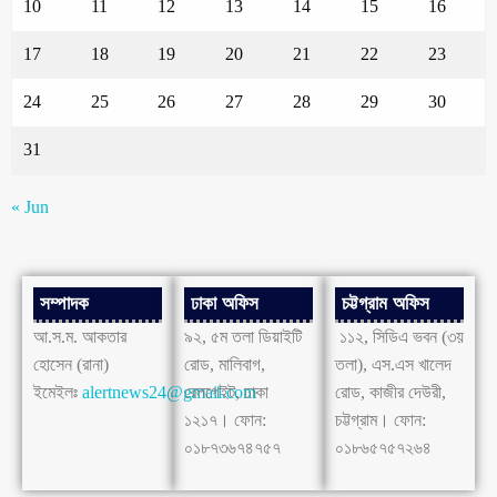
10
11
12
13
14
15
16
17
18
19
20
21
22
23
24
25
26
27
28
29
30
31
« Jun
সম্পাদক
ঢাকা অফিস
চট্টগ্রাম অফিস
আ.স.ম. আকতার
৯২, ৫ম তলা ডিয়াইটি
১১২, সিডিএ ভবন (৩য়
হোসেন (রানা)
রোড, মালিবাগ,
তলা), এস.এস খালেদ
ইমেইলঃ
alertnews24@gmail.com
রেলগেইট, ঢাকা
রোড, কাজীর দেউরী,
১২১৭। ফোন:
চট্টগ্রাম। ফোন:
০১৮৭৩৬৭৪৭৫৭
০১৮৬৫৭৫৭২৬৪