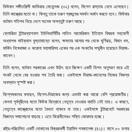
কিউবান সঙ্গীতশিল্পী জাভিয়ার মেনেন্দেজ (৩২) বলেন, মিগেল রাস্তায় নেমে এসেছেন।
তিনি কাস্ত্রোর মতো না। কিন্তু তাকে তরুণ প্রজন্মের সমর্থন অর্জন করতে হবে। কিউবার
বর্তমান গতিপথ নিয়ে দেশে অনেক অসন্তুষ্ট তরুণ আছে।
ফ্লোরিডা ইন্টারন্যাশনাল ইউনিভার্সিটির লাতিন আমেরিকান ইতিহাস বিষয়ক সহযোগী
অধ্যাপক মাইক্যাল বুস্তামান্তে বলেন, ক্ষমতায় আসার পর থেকে ঘূর্ণিঝড়, বিমান ধস,
মার্কিন নিষেধাজ্ঞা ও করোনা মহামারিসহ একের পর এক সংকটের সম্মুখীন হয়েছেন দিয়াজ-
কানেল।
তিনি বলেন, বর্তমান সরকারের এখন উচিৎ হবে বিচক্ষণ একটি ভিশন অনুসরণ করে এই
সংকট থেকে বের হওয়ার পথ তৈরি করা। একইসঙ্গে দিয়াজ-কানেলের নিজের নিজস্ব
অবস্থান সুস্পষ্ট করা।
বিশ্লেষকদের বলছেন, মিগেল-দিয়াজের জন্য এমনটা করা আরো বেশি প্রয়োজনীয়।
কেননা পূর্বসূরীদের মতো কিউবা বিদ্রোহে নেতৃত্ব দেওয়ার খ্যাতি নেই তার। এ কারণে,
নেতৃত্বে কাস্ত্রোদের মতো বৈধতা থাকবে না তার। একইসঙ্গে ইন্টারনেটে সরকারের
বিরুদ্ধে সমালোচনা বাড়ছে। এতে বিরোধীদেরও শক্তি জোরদার হচ্ছে।
রাষ্ট্র-পরিচালিত একটি দোকানের বিক্রয়কর্মী ইয়ামিল গনজালেজ (৪১)। মাসে ৮০ ডলার