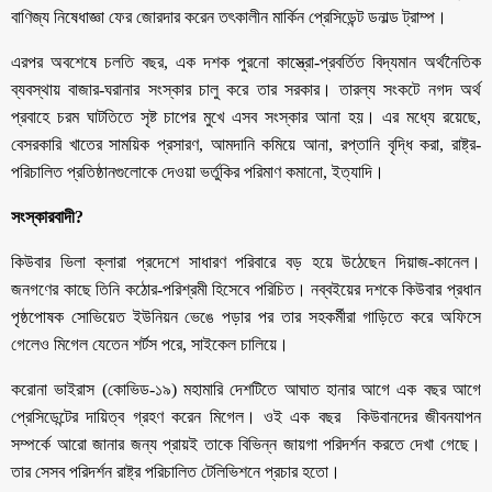
বাণিজ্য নিষেধাজ্ঞা ফের জোরদার করেন তৎকালীন মার্কিন প্রেসিডেন্ট ডনাল্ড ট্রাম্প।
এরপর অবশেষে চলতি বছর, এক দশক পুরনো কাস্ত্রো-প্রবর্তিত বিদ্যমান অর্থনৈতিক
ব্যবস্থায় বাজার-ঘরানার সংস্কার চালু করে তার সরকার। তারল্য সংকটে নগদ অর্থ
প্রবাহে চরম ঘাটতিতে সৃষ্ট চাপের মুখে এসব সংস্কার আনা হয়। এর মধ্যে রয়েছে,
বেসরকারি খাতের সাময়িক প্রসারণ, আমদানি কমিয়ে আনা, রপ্তানি বৃদ্ধি করা, রাষ্ট্র-
পরিচালিত প্রতিষ্ঠানগুলোকে দেওয়া ভর্তুকির পরিমাণ কমানো, ইত্যাদি।
সংস্কারবাদী?
কিউবার ভিলা ক্লারা প্রদেশে সাধারণ পরিবারে বড় হয়ে উঠেছেন দিয়াজ-কানেল।
জনগণের কাছে তিনি কঠোর-পরিশ্রমী হিসেবে পরিচিত। নব্বইয়ের দশকে কিউবার প্রধান
পৃষ্ঠপোষক সোভিয়েত ইউনিয়ন ভেঙে পড়ার পর তার সহকর্মীরা গাড়িতে করে অফিসে
গেলেও মিগেল যেতেন শর্টস পরে, সাইকেল চালিয়ে।
করোনা ভাইরাস (কোভিড-১৯) মহামারি দেশটিতে আঘাত হানার আগে এক বছর আগে
প্রেসিডেন্টের দায়িত্ব গ্রহণ করেন মিগেল। ওই এক বছর কিউবানদের জীবনযাপন
সম্পর্কে আরো জানার জন্য প্রায়ই তাকে বিভিন্ন জায়গা পরিদর্শন করতে দেখা গেছে।
তার সেসব পরিদর্শন রাষ্ট্র পরিচালিত টেলিভিশনে প্রচার হতো।