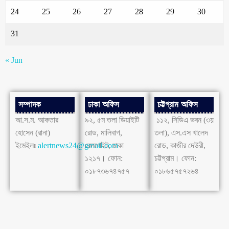
24
25
26
27
28
29
30
31
« Jun
সম্পাদক
ঢাকা অফিস
চট্টগ্রাম অফিস
আ.স.ম. আকতার
৯২, ৫ম তলা ডিয়াইটি
১১২, সিডিএ ভবন (৩য়
হোসেন (রানা)
রোড, মালিবাগ,
তলা), এস.এস খালেদ
ইমেইলঃ
alertnews24@gmail.com
রেলগেইট, ঢাকা
রোড, কাজীর দেউরী,
১২১৭। ফোন:
চট্টগ্রাম। ফোন:
০১৮৭৩৬৭৪৭৫৭
০১৮৬৫৭৫৭২৬৪