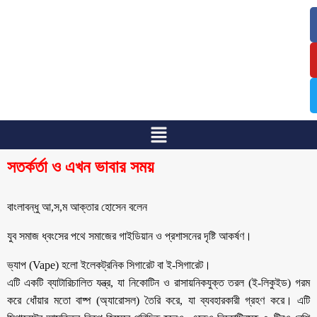
/
/
সতর্কর্তা ও এখন ভাবার সময়
বাংলাবন্ধু আ,স,ম আক্তার হোসেন বলেন
যুব সমাজ ধ্বংসের পথে সমাজের গাইডিয়ান ও প্রশাসনের দৃষ্টি আকর্ষণ।
ভ্যাপ (Vape) হলো ইলেকট্রনিক সিগারেট বা ই-সিগারেট।
​এটি একটি ব্যাটারিচালিত যন্ত্র, যা নিকোটিন ও রাসায়নিকযুক্ত তরল (ই-লিকুইড) গরম
করে ধোঁয়ার মতো বাষ্প (অ্যারোসল) তৈরি করে, যা ব্যবহারকারী গ্রহণ করে। এটি