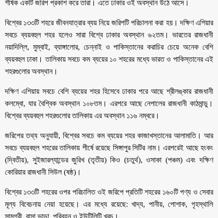
শীর্ষক একটি জরিপ প্রকাশ করে তারা। এতে ঢাকার ওই অবস্থান উঠে আসে।
বিশ্বের ১৩৩টি শহরে জীবনযাত্রার ব্যয় নিয়ে জরিপটি পরিচালনা করা হয়। দক্ষিণ এশিয়ার
সবচে ব্যয়বহুল শহর হলেও সারা বিশ্বে ঢাকার অবস্থান ৬২তম। ভারতের রাজধানী
নয়াদিল্লি, মুম্বাই, ব্যাঙ্গালোর, চেন্নাই ও পাকিস্তানের করাচির চেয়ে অনেক বেশি
ব্যয়বহুল ঢাকা। তালিকায় সবচে কম ব্যয়ের ১০ শহরের মধ্যে ভারত ও পাকিস্তানের এই
শহরগুলোর অবস্থান।
দক্ষিণ এশিয়ায় সবচে বেশি ব্যয়ের শহর হিসেবে ঢাকার পরে আছে শ্রীলঙ্কার রাজধানী
কলম্বো, যার বৈশ্বিক অবস্থান ১০৮তম। এরপরে আছে নেপালের রাজধানী কাঠমান্ডু।
বিশ্বের ব্যয়বহুল শহরগুলোর তালিকায় এর অবস্থান ১১৬ নম্বরে।
জরিপের তথ্য অনুযায়ী, বিশ্বের সবচে কম ব্যয়ের শহর কাজাখস্তানের আলামাতি। আর
সবচে ব্যয়বহুল শহরের তালিকায় শীর্ষে রয়েছে সিঙ্গাপুর সিটির নাম। এরপরেই আছে হংকং
(দ্বিতীয়), সুইজারল্যান্ডের জুরিখ (তৃতীয়) কিও (চতুর্থ), ওসাকা (পঞ্চম) এবং দক্ষিণ
কোরিয়ার রাজধানী সিউল (ষষ্ঠ)।
বিশ্বের ১৩৩টি শহরের ওপর পরিচালিত ওই জরিপে প্রতিটি শহরের ১৬০টি পণ্য ও সেবার
মূল্য বিবেচনায় নেয়া হয়েছে। এর মধ্যে রয়েছে: খাদ্য, পানীয়, পোশাক, গৃহস্থালি
সামগ্রী, বাসা ভাড়া, পরিবহন ও ইউটিলিটি খরচ।