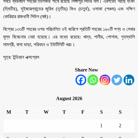
সবচে ব্যয়বহুল শহরের তালিকায় শীর্ষে রয়েছে সিঙ্গাপুর সিটির নাম। এরপরেই আছে হংকং
(দ্বিতীয়), সুইজারল্যান্ডের জুরিখ (তৃতীয়) কিও (চতুর্থ), ওসাকা (পঞ্চম) এবং দক্ষিণ
কোরিয়ার রাজধানী সিউল (ষষ্ঠ)।
বিশ্বের ১৩৩টি শহরের ওপর পরিচালিত ওই জরিপে প্রতিটি শহরের ১৬০টি পণ্য ও সেবার
মূল্য বিবেচনায় নেয়া হয়েছে। এর মধ্যে রয়েছে: খাদ্য, পানীয়, পোশাক, গৃহস্থালি
সামগ্রী, বাসা ভাড়া, পরিবহন ও ইউটিলিটি খরচ।
সূত্র: ইন্ডিয়ান এক্সপ্রেস
Share Now
August 2026
M
T
W
T
F
S
S
1
2