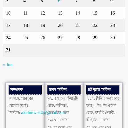
3
4
5
6
7
8
9
10
11
12
13
14
15
16
17
18
19
20
21
22
23
24
25
26
27
28
29
30
31
« Jun
সম্পাদক
ঢাকা অফিস
চট্টগ্রাম অফিস
আ.স.ম. আকতার
৯২, ৫ম তলা ডিয়াইটি
১১২, সিডিএ ভবন (৩য়
হোসেন (রানা)
রোড, মালিবাগ,
তলা), এস.এস খালেদ
ইমেইলঃ
alertnews24@gmail.com
রেলগেইট, ঢাকা
রোড, কাজীর দেউরী,
১২১৭। ফোন:
চট্টগ্রাম। ফোন:
০১৮৭৩৬৭৪৭৫৭
০১৮৬৫৭৫৭২৬৪