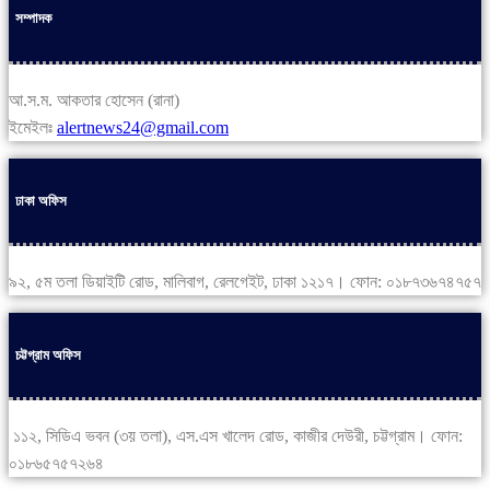
সম্পাদক
আ.স.ম. আকতার হোসেন (রানা)
ইমেইলঃ
alertnews24@gmail.com
ঢাকা অফিস
৯২, ৫ম তলা ডিয়াইটি রোড, মালিবাগ, রেলগেইট, ঢাকা ১২১৭। ফোন: ০১৮৭৩৬৭৪৭৫৭
চট্টগ্রাম অফিস
১১২, সিডিএ ভবন (৩য় তলা), এস.এস খালেদ রোড, কাজীর দেউরী, চট্টগ্রাম। ফোন:
০১৮৬৫৭৫৭২৬৪