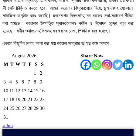
প্রধান অতিথি বক্তব্যে তিনি বলেন, করোনা দ্বিতীয় ঢেউ কেন এলো, এখনই এর কারণ
কী সেটা চিহ্নিত করতে হবে। আমরা করোনার বিস্তাররোধে বিয়ে, জন্মদিনসহ যেকোনো
সামাজিক অনুষ্ঠান বন্ধ করেছি। জনসমাগম নিরুৎসাহে সব ধরনের সভা-সমাবেশ সীমিত
করা হয়েছে। করোনার উৎপত্তি স্থানগুলোসহ পর্যটন ও বিনোদন কেন্দ্র বন্ধ করা
হয়েছে। ধর্মীয় ওয়াজ মাহফিলসহ সব ধরনের মেলা, পিকনিক বন্ধ রয়েছে।
এভাবে কিছুদিন চললে আশা করা যায় করোনা সংক্রমণের হার কমে আসবে।
August 2026
Share Now
M
T
W
T
F
S
S
1
2
3
4
5
6
7
8
9
10
11
12
13
14
15
16
17
18
19
20
21
22
23
24
25
26
27
28
29
30
31
« Jun