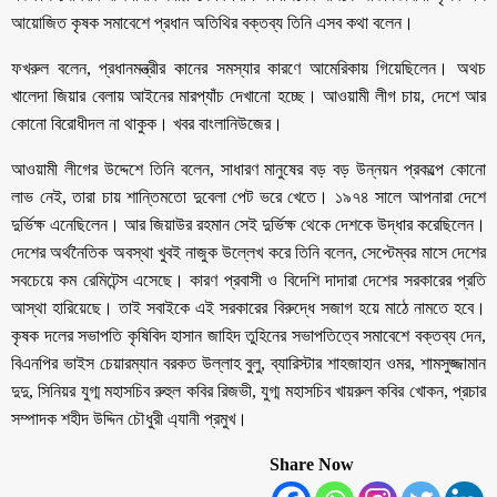
আয়োজিত কৃষক সমাবেশে প্রধান অতিথির বক্তব্য তিনি এসব কথা বলেন।
ফখরুল বলেন, প্রধানমন্ত্রীর কানের সমস্যার কারণে আমেরিকায় গিয়েছিলেন। অথচ
খালেদা জিয়ার বেলায় আইনের মারপ্যাঁচ দেখানো হচ্ছে। আওয়ামী লীগ চায়, দেশে আর
কোনো বিরোধীদল না থাকুক। খবর বাংলানিউজের।
আওয়ামী লীগের উদ্দেশে তিনি বলেন, সাধারণ মানুষের বড় বড় উন্নয়ন প্রকল্পে কোনো
লাভ নেই, তারা চায় শান্তিমতো দুবেলা পেট ভরে খেতে। ১৯৭৪ সালে আপনারা দেশে
দুর্ভিক্ষ এনেছিলেন। আর জিয়াউর রহমান সেই দুর্ভিক্ষ থেকে দেশকে উদ্ধার করেছিলেন।
দেশের অর্থনৈতিক অবস্থা খুবই নাজুক উল্লেখ করে তিনি বলেন, সেপ্টেম্বর মাসে দেশের
সবচেয়ে কম রেমিটেন্স এসেছে। কারণ প্রবাসী ও বিদেশি দাদারা দেশের সরকারের প্রতি
আস্থা হারিয়েছে। তাই সবাইকে এই সরকারের বিরুদ্ধে সজাগ হয়ে মাঠে নামতে হবে।
কৃষক দলের সভাপতি কৃষিবিদ হাসান জাহিদ তুহিনের সভাপতিত্বে সমাবেশে বক্তব্য দেন,
বিএনপির ভাইস চেয়ারম্যান বরকত উল্লাহ বুলু, ব্যারিস্টার শাহজাহান ওমর, শামসুজ্জামান
দুদু, সিনিয়র যুগ্ম মহাসচিব রুহুল কবির রিজভী, যুগ্ম মহাসচিব খায়রুল কবির খোকন, প্রচার
সম্পাদক শহীদ উদ্দিন চৌধুরী এ্যানী প্রমুখ।
Share Now