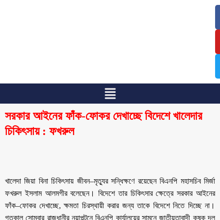
/
/
সরকার আইনের ফাঁক-ফোকর দেখাচ্ছে বিদেশে খালেদার
চিকিৎসায় : ফখরুল
খালেদা জিয়া বিনা চিকিৎসায় জীবন–মৃত্যুর সন্ধিক্ষণে রয়েছেন বিএনপি মহাসচিব মির্জা
ফখরুল ইসলাম আলমগীর বলেছেন। বিদেশে তার চিকিৎসার ক্ষেত্রে সরকার আইনের
ফাঁক–ফোকর দেখাচ্ছে, ক্ষমতা চিরস্থায়ী করার জন্য তাকে বিদেশে নিতে দিচ্ছে না।
গতকাল সোমবার রাজধানীর নয়াপল্টনে বিএনপি কার্যালয়ের সামনে জাতীয়তাবাদী কৃষক দল