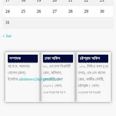
17
18
19
20
21
22
23
24
25
26
27
28
29
30
31
« Jun
সম্পাদক
ঢাকা অফিস
চট্টগ্রাম অফিস
আ.স.ম. আকতার
৯২, ৫ম তলা ডিয়াইটি
১১২, সিডিএ ভবন (৩য়
হোসেন (রানা)
রোড, মালিবাগ,
তলা), এস.এস খালেদ
ইমেইলঃ
alertnews24@gmail.com
রেলগেইট, ঢাকা
রোড, কাজীর দেউরী,
১২১৭। ফোন:
চট্টগ্রাম। ফোন:
০১৮৭৩৬৭৪৭৫৭
০১৮৬৫৭৫৭২৬৪