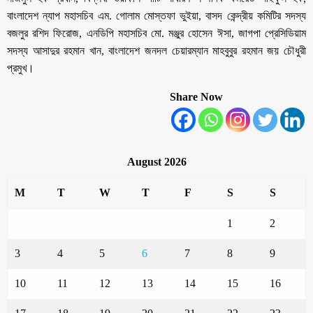
বাংলাদেশ ন্যাপ মহাসচিব এম. গোলাম মোস্তফা ভুইয়া, বাসদ কেন্দ্রীয় কমিটির সদস্য
বজলুর রশিদ ফিরোজ, এনডিপি মহাসচিব মো. মঞ্জুর হোসেন ঈসা, জাগপা প্রেসিডিয়াম
সদস্য আসাদুর রহমান খান, বাংলাদেশ জনদল চেয়ারম্যান মাহবুবুর রহমান জয় চৌধুরী
প্রমুখ।
Share Now
August 2026
M
T
W
T
F
S
S
1
2
3
4
5
6
7
8
9
10
11
12
13
14
15
16