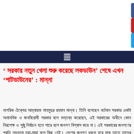
/
/
‘ সরকার নতুন খেলা শুরু করেছে লকডাউন’ শেষে এখন
‘শাটডাউনের’ : মান্না
নাগরিক ঐক্যের আহ্বায়ক মাহমুদুর রহমান মান্না। তিনি বলেছেন বর্তমান সরকার একটা
অমানবিক ও জনবিরোধী সরকার বলে মন্তব্য করেছেন, এই সরকারের অধীনে কোন
নিরপেক্ষ ও সুষ্ঠু নির্বাচন হতে পারে বলে জনগণ বিশ্বাস করে না। এই সরকারের জনগণের
প্রতি ন্যূনতম দয়া-মায়া বলে কিছু নেই। দেশের জনগণ ধ্বংস হয়ে যাক তাতে তাদের