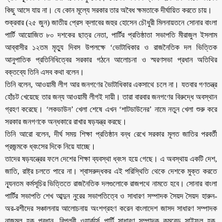
কিছু আসে যায় না। যে কোন মূল্যে সরকার তার অবৈধ ক্ষমতাকে দীর্ঘায়িত করতে চায়।
শুক্রবার (২৫ জুন) জাতীয় প্রেস ক্লাবের জহুর হোসেন চৌধুরী মিলনায়তনে সোনার বাংলা
পার্টি আয়োজিত ৮০ দশকের ছাত্র নেতা, পার্টির প্রতিষ্ঠাতা সভাপতি মীরাজুল ইসলাম
আব্বাসীর ১২তম মৃত্যু দিবস উপলক্ষে ‘ভোটাধিকার ও রাজনৈতিক দল ভিত্তিক
আনুপাতিক প্রতিনিধিত্বের সরকার গঠনে আলোচনা ও স্মরণসভা প্রধান অতিথির
বক্তব্যে তিনি এসব কথা বলেন।
তিনি বলেন, আওয়ামী লীগ আর জনগণের ভৈাটাধিকার একসাথে চলে না। যতবার গণতন্ত্র
হোঁচট খেয়েছে তার জন্য আওয়ামী লীগই দায়ী। তারা বারবার জনগণের বিরুদ্ধে অবস্থান
গ্রহণ করেছে। ‘লকডাউন’ খেলা শেষে এখন ‘শাটডাউনের’ নামে নতুন খেলা শুরু করে
সরকার জনগণকে অন্ধকারে রাখার ষড়যন্ত্র করছে।
তিনি আরো বলেন, দীর্ঘ সময় শিক্ষা প্রতিষ্ঠান বন্ধ রেখে সরকার মূলত জাতির পরবর্তী
প্রজন্মকে ধ্বংসের দিকে নিয়ে যাচ্ছে।
তাদের ষড়যন্ত্রের ফলে দেশের শিক্ষা ব্যবস্থা ধ্বংস হয়ে গেছে। এ অবস্থায় একটি দেশ,
জাতি, রাষ্ট্র চলতে পারে না। শ্বাসরুদ্ধকর এই পরিস্থিতি থেকে দেশকে মুক্ত করতে
ন্যূনতম কর্মসূচির ভিত্তিতে রাজনৈতিক দলগুলোকে রাজপথে নামতে হবে। সোনার বাংলা
পার্টির সভাপতি শেখ আব্দুন নুরের সভাপতিত্বে ও সাধারণ সম্পাদক সৈয়দ সৈয়দ হারুন-
অর-রশীদের সঞ্চালনায় আলোচনায় অংশগ্রহণ করেন বাংলাদেশ জাসদ সাধারণ সম্পাদক
নাজমুল হক প্রধান, বিপ্লবী ওয়ার্কার্স পার্টি সাধারণ সম্পাদক কমরেড সাইফুল হক,