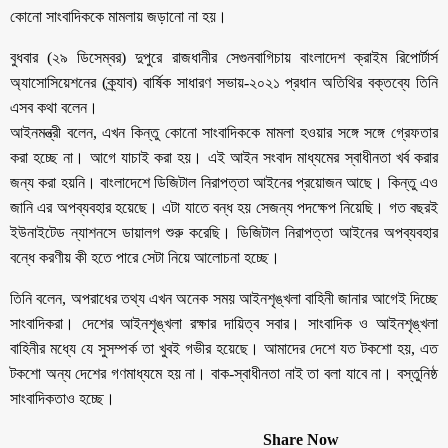
কোনো সাংবাদিককে মামলায় জড়ানো না হয়।
বুধবার (২৯ ডিসেম্বর) দুপুরে রাজধানীর সেগুনবাগিচায় বাংলাদেশ ক্রাইম রিপোর্টার্স
অ্যাসোসিয়েশনের (ক্র্যাব) বার্ষিক সাধারণ সভায়-২০২১ প্রধান অতিথির বক্তব্যে তিনি
এসব কথা বলেন।
আইনমন্ত্রী বলেন, এখন কিন্তু কোনো সাংবাদিককে মামলা হওয়ার সঙ্গে সঙ্গে গ্রেফতার
করা হচ্ছে না। আগে যাচাই করা হয়। এই আইন সংবাদ মাধ্যমের স্বাধীনতা খর্ব করার
জন্য করা হয়নি। বাংলাদেশে ডিজিটাল নিরাপত্তা আইনের প্রয়োজন আছে। কিন্তু এও
জানি এর অপব্যবহার হয়েছে। এটা যাতে বন্ধ হয় সেজন্য পদক্ষেপ নিয়েছি। গত বছরই
ইউনাইটেড ন্যাশনসে ডায়ালগ শুরু করেছি। ডিজিটাল নিরাপত্তা আইনের অপব্যবহার
বন্ধে করণীয় কী হতে পারে সেটা নিয়ে আলোচনা হচ্ছে।
তিনি বলেন, অপরাধের তথ্য এখন অনেক সময় আইনশৃঙ্খলা বাহিনী জানার আগেই দিচ্ছে
সাংবাদিকরা। দেশের আইনশৃঙ্খলা রক্ষার দায়িত্ব সবার। সাংবাদিক ও আইনশৃঙ্খলা
বাহিনীর মধ্যে যে সুসম্পর্ক তা খুবই গভীর হয়েছে। আমাদের দেশে যত টকশো হয়, এত
টকশো অন্য দেশের গণমাধ্যমে হয় না। বাক-স্বাধীনতা নাই তা বলা যাবে না। বস্তুনিষ্ঠ
সাংবাদিকতাও হচ্ছে।
Share Now