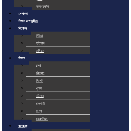
সড়ক দুর্ঘটনা
খেলাধুলা
বিজ্ঞান ও প্রযুক্তি
বিনোদন
মিডিয়া
ইতিহাস
রাশিফল
বিভাগ
ঢাকা
চট্টগ্রাম
সিলেট
খুলনা
বরিশাল
রাজশাহী
রংপুর
ময়মনসিংহ
অন্যান্য