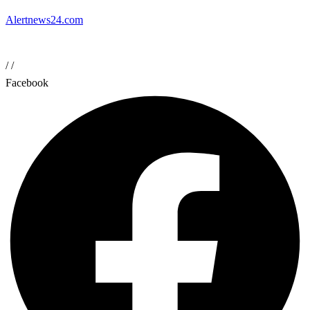
Alertnews24.com
/
/
Facebook