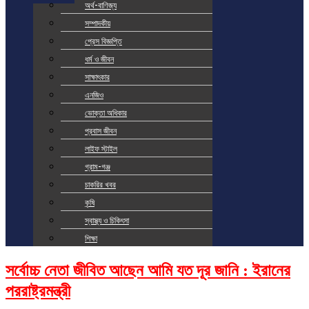
অর্থ-বাণিজ্য
সম্পাদকীয়
প্রেস বিজ্ঞপ্তি
ধর্ম ও জীবন
সাক্ষাৎকার
এনজিও
ভোক্তা অধিকার
প্রবাস জীবন
লাইফ স্টাইল
গ্রাম-গঞ্জ
চাকরির খবর
কৃষি
স্বাস্থ্য ও চিকিৎসা
শিক্ষা
সর্বোচ্চ নেতা জীবিত আছেন আমি যত দূর জানি : ইরানের
পররাষ্ট্রমন্ত্রী