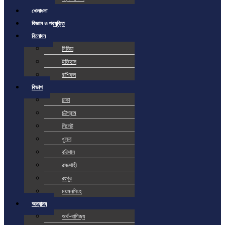
খেলাধুলা
বিজ্ঞান ও প্রযুক্তি
বিনোদন
মিডিয়া
ইতিহাস
রাশিফল
বিভাগ
ঢাকা
চট্টগ্রাম
সিলেট
খুলনা
বরিশাল
রাজশাহী
রংপুর
ময়মনসিংহ
অন্যান্য
অর্থ-বাণিজ্য