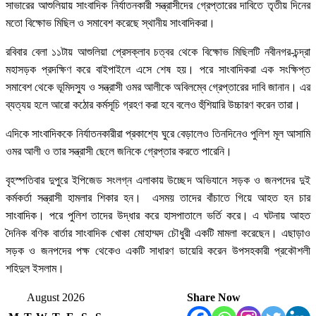
সাভারের আশুলিয়ায় সাংবাদিক নির্যাতনকারী সন্ত্রাসীদের গ্রেপ্তারের দাবিতে তৃতীয় দিনের
মতো বিক্ষোভ মিছিল ও সমাবেশ করেছে স্থানীয় সাংবাদিকরা।
রবিবার বেলা ১১টায় আশুলিয়া প্রেসক্লাব চত্বর থেকে বিক্ষোভ মিছিলটি নবীনগর-চন্দ্রা
মহাসড়ক প্রদক্ষিণ করে বাইপাইলে এসে শেষ হয়। পরে সাংবাদিকরা এক সংক্ষিপ্ত
সমাবেশ থেকে ভূমিদস্যু ও সন্ত্রাসী ওমর আলীকে অবিলম্বে গ্রেপ্তারের দাবি জানান। এর
ব্যত্যয় হলে আরো কঠোর কর্মসূচি গ্রহণ করা হবে বলেও হুঁশিয়ারি উচ্চারণ করেন তারা।
এদিকে সাংবাদিককে নির্যাতনকারীরা প্রকাশ্যে ঘুরে বেড়ালেও তিনদিনেও পুলিশ মূল আসামি
ওমর আলী ও তার সন্ত্রাসী ছেলে জনিকে গ্রেপ্তার করতে পারেনি।
বৃহস্পতিবার দুপুরে ইপিজেড সংলগ্ন এলাকায় উচ্ছেদ অভিযানে সড়ক ও জনপদের দুই
কর্মকর্তা সন্ত্রাসী হামলার শিকার হন। এসময় তাদের বাঁচাতে গিয়ে আহত হন চার
সাংবাদিক। পরে পুলিশ তাদের উদ্ধার করে হাসপাতালে ভর্তি করে। এ ঘটনায় আহত
দৈনিক বণিক বার্তার সাংবাদিক খোকা মোহাম্মদ চৌধুরী একটি মামলা করেছেন। এছাড়াও
সড়ক ও জনপদের পক্ষ থেকেও একটি সাধারণ ডায়েরি করেন উপসহকারী প্রকৌশলী
শহিদুল ইসলাম।
August 2026
Share Now