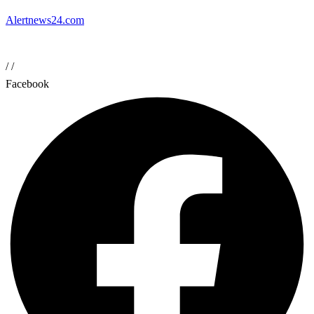
Alertnews24.com
/
/
Facebook