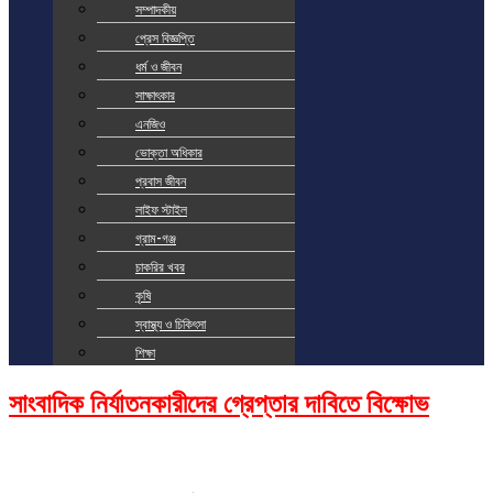
সম্পাদকীয়
প্রেস বিজ্ঞপ্তি
ধর্ম ও জীবন
সাক্ষাৎকার
এনজিও
ভোক্তা অধিকার
প্রবাস জীবন
লাইফ স্টাইল
গ্রাম-গঞ্জ
চাকরির খবর
কৃষি
স্বাস্থ্য ও চিকিৎসা
শিক্ষা
সাংবাদিক নির্যাতনকারীদের গ্রেপ্তার দাবিতে বিক্ষোভ