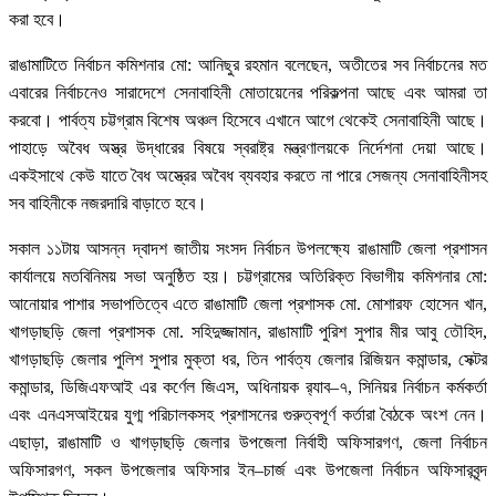
করা হবে।
রাঙামাটিতে নির্বাচন কমিশনার মো: আনিছুর রহমান বলেছেন, অতীতের সব নির্বাচনের মত
এবারের নির্বাচনেও সারাদেশে সেনাবাহিনী মোতায়েনের পরিকল্পনা আছে এবং আমরা তা
করবো। পার্বত্য চট্টগ্রাম বিশেষ অঞ্চল হিসেবে এখানে আগে থেকেই সেনাবাহিনী আছে।
পাহাড়ে অবৈধ অস্ত্র উদ্ধারের বিষয়ে স্বরাষ্ট্র মন্ত্রণালয়কে নির্দেশনা দেয়া আছে।
একইসাথে কেউ যাতে বৈধ অস্ত্রের অবৈধ ব্যবহার করতে না পারে সেজন্য সেনাবাহিনীসহ
সব বাহিনীকে নজরদারি বাড়াতে হবে।
সকাল ১১টায় আসন্ন দ্বাদশ জাতীয় সংসদ নির্বাচন উপলক্ষ্যে রাঙামাটি জেলা প্রশাসন
কার্যালয়ে মতবিনিময় সভা অনুষ্ঠিত হয়। চট্টগ্রামের অতিরিক্ত বিভাগীয় কমিশনার মো:
আনোয়ার পাশার সভাপতিত্বে এতে রাঙামাটি জেলা প্রশাসক মো. মোশারফ হোসেন খান,
খাগড়াছড়ি জেলা প্রশাসক মো. সহিদুজ্জামান, রাঙামাটি পুরিশ সুপার মীর আবু তৌহিদ,
খাগড়াছড়ি জেলার পুলিশ সুপার মুক্তা ধর, তিন পার্বত্য জেলার রিজিয়ন কমান্ডার, সেক্টর
কমান্ডার, ডিজিএফআই এর কর্ণেল জিএস, অধিনায়ক র‌্যাব–৭, সিনিয়র নির্বাচন কর্মকর্তা
এবং এনএসআইয়ের যুগ্ম পরিচালকসহ প্রশাসনের গুরুত্বপূর্ণ কর্তারা বৈঠকে অংশ নেন।
এছাড়া, রাঙামাটি ও খাগড়াছড়ি জেলার উপজেলা নির্বাহী অফিসারগণ, জেলা নির্বাচন
অফিসারগণ, সকল উপজেলার অফিসার ইন–চার্জ এবং উপজেলা নির্বাচন অফিসারবৃন্দ