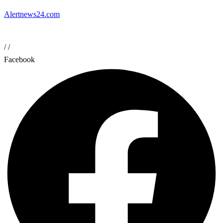
Alertnews24.com
/
/
Facebook