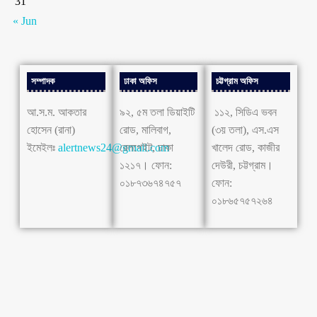
31
« Jun
সম্পাদক
ঢাকা অফিস
চট্টগ্রাম অফিস
আ.স.ম. আকতার
৯২, ৫ম তলা ডিয়াইটি
১১২, সিডিএ ভবন
হোসেন (রানা)
রোড, মালিবাগ,
(৩য় তলা), এস.এস
ইমেইলঃ
alertnews24@gmail.com
রেলগেইট, ঢাকা
খালেদ রোড, কাজীর
১২১৭। ফোন:
দেউরী, চট্টগ্রাম।
০১৮৭৩৬৭৪৭৫৭
ফোন:
০১৮৬৫৭৫৭২৬৪