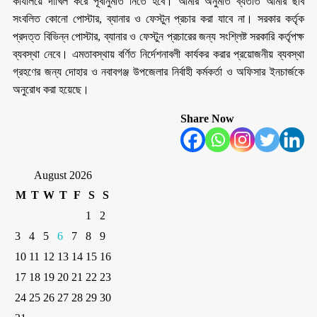
কার্যালয়ে দাখিল করে পূর্বানুমতি নিতে হবে। আমার অনুমতি ব্যতীত আমার ছবি
সংবলিত কোনো পোস্টার, ব্যানার ও ফেস্টুন প্রচার করা যাবে না। সরকার কর্তৃক
প্রদত্ত বিভিন্ন পোস্টার, ব্যানার ও ফেস্টুন প্রচারের জন্য সংশ্লিষ্ট সরকারি কর্তৃপক্ষ
ব্যবস্থা নেবে। এমতাবস্থায় বর্ণিত নির্দেশনাবলী কার্যকর করার প্রয়োজনীয় ব্যবস্থা
গ্রহণের জন্য দোহার ও নবাবগঞ্জ উপজেলার নির্বাহী কর্মকর্তা ও অফিসার ইনচার্জকে
অনুরোধ করা হয়েছে।
Share Now
August 2026
M
T
W
T
F
S
S
1
2
3
4
5
6
7
8
9
10
11
12
13
14
15
16
17
18
19
20
21
22
23
24
25
26
27
28
29
30