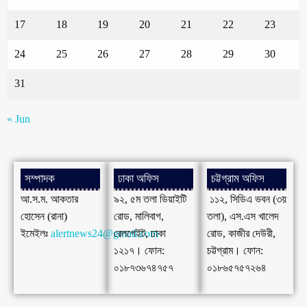
17
18
19
20
21
22
23
24
25
26
27
28
29
30
31
« Jun
সম্পাদক
ঢাকা অফিস
চট্টগ্রাম অফিস
আ.স.ম. আকতার
৯২, ৫ম তলা ডিয়াইটি
১১২, সিডিএ ভবন (৩য়
হোসেন (রানা)
রোড, মালিবাগ,
তলা), এস.এস খালেদ
ইমেইলঃ
alertnews24@gmail.com
রেলগেইট, ঢাকা
রোড, কাজীর দেউরী,
১২১৭। ফোন:
চট্টগ্রাম। ফোন:
০১৮৭৩৬৭৪৭৫৭
০১৮৬৫৭৫৭২৬৪