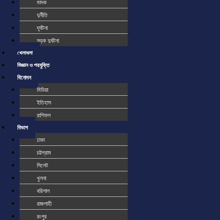
মাদক
দুর্নীতি
দূর্ঘটনা
সড়ক দুর্ঘটনা
খেলাধুলা
বিজ্ঞান ও প্রযুক্তি
বিনোদন
মিডিয়া
ইতিহাস
রাশিফল
বিভাগ
ঢাকা
চট্টগ্রাম
সিলেট
খুলনা
বরিশাল
রাজশাহী
রংপুর