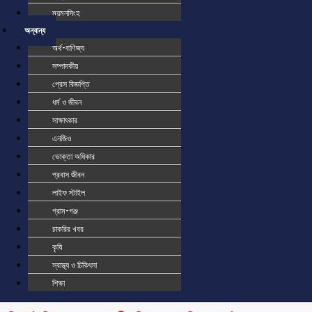
ময়মনসিংহ
অন্যান্য
অর্থ-বাণিজ্য
সম্পাদকীয়
প্রেস বিজ্ঞপ্তি
ধর্ম ও জীবন
সাক্ষাৎকার
এনজিও
ভোক্তা অধিকার
প্রবাস জীবন
লাইফ স্টাইল
গ্রাম-গঞ্জ
চাকরির খবর
কৃষি
স্বাস্থ্য ও চিকিৎসা
শিক্ষা