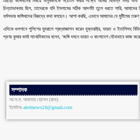
এছাড়া জঙ্গিবাদের বিষয়ে মানুষজনকে সচেতন করার লক্ষ্যে আমরা বিভিন্ন সময় নানা
চিন্তাভাবনায় ছিল, তাদেরকে যদি ইসলামের সঠিক আদর্শটা তুলে ধরতে পারি, আমাদের 
ধর্মসভায় জঙ্গিবাদের বিরুদ্ধে কথা বলছেন। আশা করছি, এভাবে আমাদের যে মুষ্টিমেয় তর
এদিকে গুলশানে পুলিশের ম্যুরালে শ্রদ্ধাজ্ঞাপন করেন যুক্তরাষ্ট্র, ভারত ও ইতালিসহ বিভি
প্রণয় কুমার ভার্মা সাংবাদিকদের বলেন, ‘জঙ্গি দমনে ভারত ও বাংলাদেশ যৌথভাবে কাজ করে
সম্পাদক
আ.স.ম. আকতার হোসেন (রানা)
ইমেইলঃ
alertnews24@gmail.com