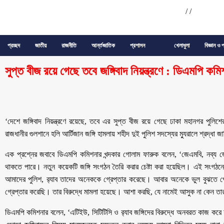
/
/
প্রচ্ছদ
জাতীয়
রাজনীতি
আর্ন্তজাতিক
প্রশাসন
খেলাধুলা
বিজ্ঞান ও প
সুপ্ত বীজ রয়ে গেছে তবে জঙ্গিবাদ নিয়ন্ত্রণে : ডিএমপি কম
‘দেশে জঙ্গিবাদ নিয়ন্ত্রণে রয়েছে, তবে এর সুপ্ত বীজ রয়ে গেছে ঢাকা মহানগর পুল
রাজধানীর গুলশানে হলি আর্টিজান জঙ্গি হামলায় শহীদ দুই পুলিশ সদস্যের ম্যুরালে শ্রদ্ধা
এক প্রশ্নের জবাবে ডিএমপি কমিশনার খন্দকার গোলাম ফারুক বলেন, ‘জেএমবি, নব্য জ
থাকতে পারে। নতুন কয়েকটি জঙ্গি সংগঠন তৈরি করার চেষ্টা করা হয়েছিল। এই সংগঠন
আমাদের পুলিশ, র‍্যাব তাদের অনেককে গ্রেপ্তার করেছে। আবার অনেকে ভুল বুঝতে 
গ্রেপ্তার করেছি। তার বিরুদ্ধে মামলা হয়েছে। আশা করছি, যে নামেই আসুক না কেন তারা
ডিএমপি কমিশনার বলেন, ‘এটিইউ, সিটিটিসি ও র‍্যাব জঙ্গিদের বিরুদ্ধে অনবরত কাজ করে