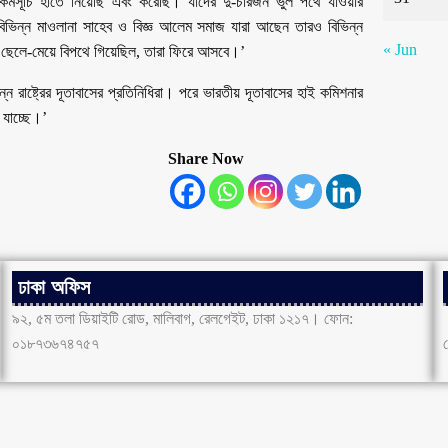
 কর্মসূচি হাতে নিয়েছি এবং করেছি। যাদের দু-চারজন ভুল পথে যাওয়ার
বিভিন্ন মাওলানা সাহেব ও বিজ্ঞ আলেম সমাজ যারা আছেন তারও বিভিন্ন
« Jun
ুণ ছেলে-মেয়ে বিপথে গিয়েছিল, তারা ফিরে আসবে।’
ন্ন রাষ্ট্রের দূতাবাসের প্রতিনিধিরা। পরে ভারতীয় দূতাবাসের হাই কমিশনার
 যাচ্ছে।’
Share Now
ঢাকা অফিস
৯২, ৫ম তলা ডিয়াইটি রোড, মালিবাগ, রেলগেইট, ঢাকা ১২১৭। ফোন:
০১৮৭৩৬৭৪৭৫৭