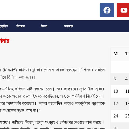
্রযুক্তি
বিনোদন
বিভাগ
অন্যান্য
িশনার
M
T
িশের (ডিএমপি) কমিশনার খন্দকার গোলাম ফারুক বলেছেন।’ শনিবার সকালে
 জানিয়ে তিনি এ কথা বলেন।
3
4
েএমবিসহ জঙ্গিবাদ নাই বললেও চলে। তবে জঙ্গিবাদের সুপ্ত বীজ লুকিয়ে
10
1
ের ডাকে অনেক তরুণ হিজরত করেছিলেন, পাহাড়ে প্রশিক্ষণ নিয়েছিলেন।
পেরে আত্মসমর্পণ করেছেন। আমরা কয়েকদিন আগেও শারক্বীয়ার প্রধানকে
17
1
 বাংলাদেশ স্থান পাবে না।’
24
2
 যাচ্ছে। জঙ্গিদের বিরুদ্ধে তথ্য সংগ্রহ ও খোঁজখবর নেওয়ার কাজ করছে।
31