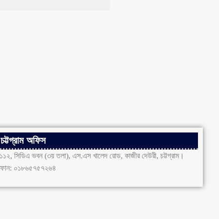
চট্টগ্রাম অফিস
১১২, সিডিএ ভবন (৩য় তলা), এস.এস খালেদ রোড, কাজীর দেউরী, চট্টগ্রাম।
ফোন: ০১৮৬৫৭৫৭২৬৪