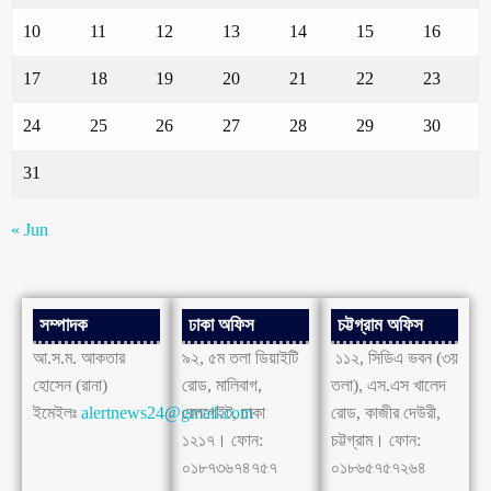
10
11
12
13
14
15
16
17
18
19
20
21
22
23
24
25
26
27
28
29
30
31
« Jun
সম্পাদক
ঢাকা অফিস
চট্টগ্রাম অফিস
আ.স.ম. আকতার
৯২, ৫ম তলা ডিয়াইটি
১১২, সিডিএ ভবন (৩য়
হোসেন (রানা)
রোড, মালিবাগ,
তলা), এস.এস খালেদ
ইমেইলঃ
alertnews24@gmail.com
রেলগেইট, ঢাকা
রোড, কাজীর দেউরী,
১২১৭। ফোন:
চট্টগ্রাম। ফোন:
০১৮৭৩৬৭৪৭৫৭
০১৮৬৫৭৫৭২৬৪