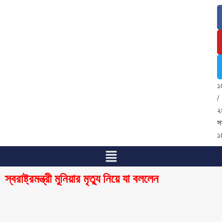
৮
আ
২
/
২
শ্
১
/
২
স
১
স্বরাষ্ট্রমন্ত্রী মুনিয়ার মৃত্যু নিয়ে যা বললেন