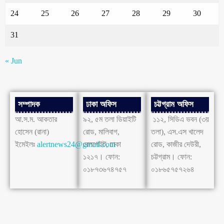
24
25
26
27
28
29
30
31
« Jun
সম্পাদক
ঢাকা অফিস
চট্টগ্রাম অফিস
আ.স.ম. আকতার
৯২, ৫ম তলা ডিয়াইটি
১১২, সিডিএ ভবন (৩য়
হোসেন (রানা)
রোড, মালিবাগ,
তলা), এস.এস খালেদ
ইমেইলঃ
alertnews24@gmail.com
রেলগেইট, ঢাকা
রোড, কাজীর দেউরী,
১২১৭। ফোন:
চট্টগ্রাম। ফোন:
০১৮৭৩৬৭৪৭৫৭
০১৮৬৫৭৫৭২৬৪