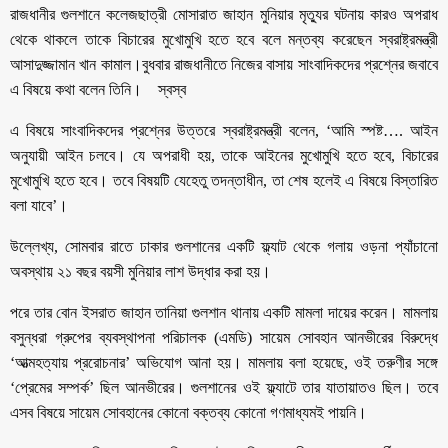
রাজধানীর গুলশানে কলেজছাত্রী মোসারাত জাহান মুনিয়ার মৃত্যুর ঘটনায় কারও অপরাধ
থেকে থাকলে তাকে বিচারের মুখোমুখি হতে হবে বলে মন্তব্য করেছেন স্বরাষ্ট্রমন্ত্রী
আসাদুজ্জামান খান কামাল।বুধবার রাজধানীতে নিজের বাসায় সাংবাদিকদের প্রশ্নের জবাবে
এ বিষয়ে কথা বলেন তিনি। স্বস্ব
এ বিষয়ে সাংবাদিকদের প্রশ্নের উত্তরে স্বরাষ্ট্রমন্ত্রী বলেন, ‘আমি স্পষ্ট…. আইন
অনুযায়ী আইন চলবে। যে অপরাধী হয়, তাকে আইনের মুখোমুখি হতে হবে, বিচারের
মুখোমুখি হতে হবে। তবে বিষয়টি যেহেতু তদন্তাধীন, তা শেষ হলেই এ বিষয়ে বিস্তারিত
বলা যাবে’।
উল্লেখ্য, সোমবার রাতে ঢাকার গুলশানের একটি ফ্ল্যাট থেকে গলায় ওড়না প্যাঁচানো
অবস্থায় ২১ বছর বয়সী মুনিয়ার লাশ উদ্ধার করা হয়।
পরে তার বোন ইসরাত জাহান তানিয়া গুলশান থানায় একটি মামলা দায়ের করেন। মামলায়
বসুন্ধরা গ্রুপের ব্যবস্থাপনা পরিচালক (এমডি) সায়েম সোবহান আনভীরের বিরুদ্ধে
‘আত্মহত্যায় প্ররোচনার’ অভিযোগ আনা হয়। মামলায় বলা হয়েছে, ওই তরুণীর সঙ্গে
‘প্রেমের সম্পর্ক’ ছিল আনভীরের। গুলশানের ওই ফ্ল্যাটে তার যাতায়াতও ছিল। তবে
এসব বিষয়ে সায়েম সোবহানের কোনো বক্তব্য কোনো গণমাধ্যমই পায়নি।