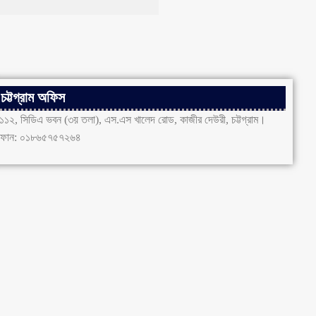
চট্টগ্রাম অফিস
১১২, সিডিএ ভবন (৩য় তলা), এস.এস খালেদ রোড, কাজীর দেউরী, চট্টগ্রাম।
ফোন: ০১৮৬৫৭৫৭২৬৪