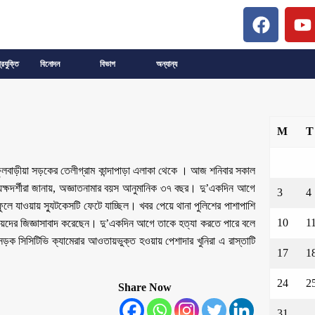
্রযুক্তি
বিনোদন
বিভাগ
অন্যান্য
M
T
-ফুলবাড়ীয়া সড়কের তেলীগ্রাম কান্দাপাড়া এলাকা থেকে । আজ শনিবার সকাল
্যক্ষদর্শীরা জানায়, অজ্ঞাতনামার বয়স আনুমানিক ৩৭ বছর। দু’একদিন আগে
3
4
লে যাওয়ায় স্যুটকেসটি ফেটে যাচ্ছিল। খবর পেয়ে থানা পুলিশের পাশাপাশি
10
1
ানীয়দের জিজ্ঞাসাবাদ করেছেন। দু’একদিন আগে তাকে হত্যা করতে পারে বলে
সড়ক সিসিটিভি ক্যামেরার আওতায়ভুক্ত হওয়ায় পেশাদার খুনিরা এ রাস্তাটি
17
1
24
2
Share Now
31