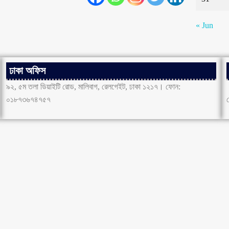
« Jun
ঢাকা অফিস
৯২, ৫ম তলা ডিয়াইটি রোড, মালিবাগ, রেলগেইট, ঢাকা ১২১৭। ফোন:
০১৮৭৩৬৭৪৭৫৭