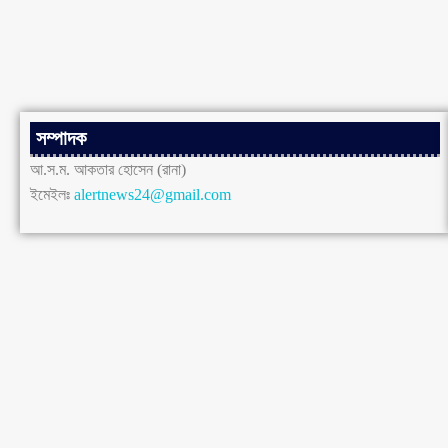
সম্পাদক
আ.স.ম. আকতার হোসেন (রানা)
ইমেইলঃ
alertnews24@gmail.com