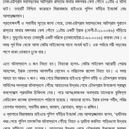
ঢাকা-চট্টগ্রাম মহাসড়কের আটগ্রাম রাস্তার মাথায় মঙ্গলবার বেলা পৌনে ১১টায় এ ঘটনা
ঘটে। তথ্যটি নিশ্চিত করেছেন মিয়াবাজার হাইওয়ে পুলিশ ফাঁড়ির ইনচার্জ মোঃ
আসাদুজ্জামান।
প্রত্যক্ষদর্শী ও স্থানীয় সূত্রে জানা গেছে, ঢাকা-চট্টগ্রাম মহাসড়কের আটগ্রাম পুরাতন
রাস্তার মাথায় মঙ্গলবার বেলা পৌনে ১১টায় একটি ট্রাক (ফেনী-ট-১১-০০৪৬) দাঁড়িয়ে
ছিল। মুহূর্তের মধ্যে ঢাকামুখী একটি লরিকে (ঢাকামেট্রো-ঢ-৬২-০০১৬) ধাক্কা দেয়। এ
সময় পূর্ব দিক থেকে আসা মোটর সাইকেলের সাথে সংঘর্ষ ঘটে। এক পর্যায়ে লরী সড়কের
পাশে থাকা দোকানে ঢুকে যায়।
এতে ঘটনাস্থলে ৩ জন নিহত হন। নিহতরা হলেন- মোটর সাইকেল আরোহী পেয়ার
আহম্মেদ, ট্রাক হেলপার আলমগীর হোসেন ও লরিচালক রাসেল নিহত হন। এ সময়
আহত হন আরও ৭ জন। খবর পেয়ে মিয়াবাজার হাইওয়ে পুলিশ ফাঁড়ি ও চৌদ্দগ্রাম ফায়ার
সার্ভিসের সদস্যরা ঘটনাস্থলে পৌঁছে আহতদের উদ্ধার শেষে চৌদ্দগ্রাম উপজেলা স্বাস্থ্য
কমপ্লেক্সে প্রাথমিক চিকিৎসা দেয়। পরে আশঙ্কাজনক অবস্থায় তাদেরকে কুমিল্লা
মেডিকেল কলেজ হাসপাতালে পাঠানো হয়েছে। আহতরা হলেন- ট্রাক চালক শহীদ, লরির
হেলপার শাহাদাত, স্থানীয় রাজন, জামাল, রেদোয়ান, মামুন ও রাজিব।
এ ব্যাপারে মিয়াবাজার হাইওয়ে পুলিশ ফাঁড়ির ইনচার্জ মোঃ আসাদুজ্জামান বলেন, ‘দুর্ঘটনার
খবর পেয়ে পুলিশ তাৎক্ষণিক ঘটনাস্থলে পৌঁছে নিহত ও দুর্ঘটনা কবলিত গাড়িগুলো উদ্ধার
শেষে ফাঁড়িতে নেয়া হয়েছে। আহতদের উদ্ধার শেষে চৌদ্দগ্রাম উপজেলা স্বাস্থ্য