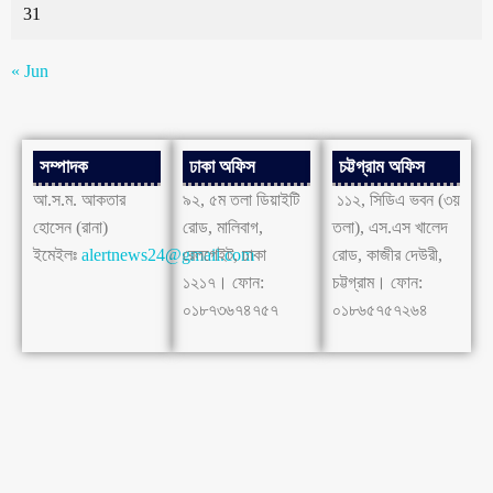
31
« Jun
সম্পাদক
ঢাকা অফিস
চট্টগ্রাম অফিস
আ.স.ম. আকতার
৯২, ৫ম তলা ডিয়াইটি
১১২, সিডিএ ভবন (৩য়
হোসেন (রানা)
রোড, মালিবাগ,
তলা), এস.এস খালেদ
ইমেইলঃ
alertnews24@gmail.com
রেলগেইট, ঢাকা
রোড, কাজীর দেউরী,
১২১৭। ফোন:
চট্টগ্রাম। ফোন:
০১৮৭৩৬৭৪৭৫৭
০১৮৬৫৭৫৭২৬৪