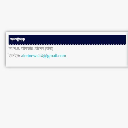
সম্পাদক
আ.স.ম. আকতার হোসেন (রানা)
ইমেইলঃ
alertnews24@gmail.com