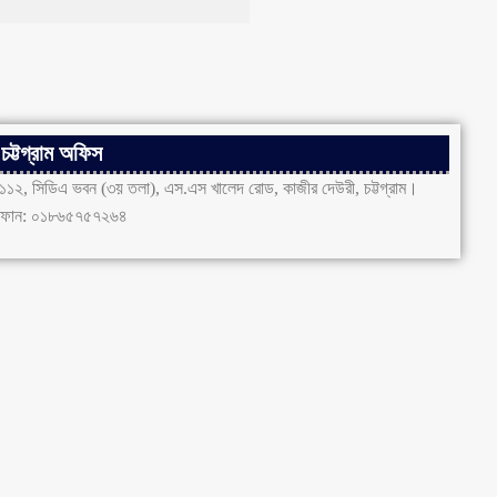
চট্টগ্রাম অফিস
১১২, সিডিএ ভবন (৩য় তলা), এস.এস খালেদ রোড, কাজীর দেউরী, চট্টগ্রাম।
ফোন: ০১৮৬৫৭৫৭২৬৪