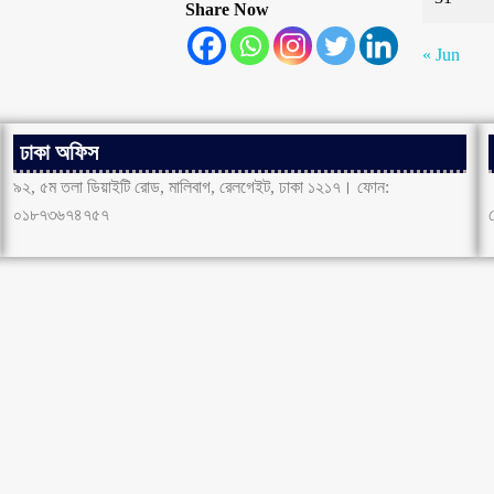
Share Now
« Jun
ঢাকা অফিস
৯২, ৫ম তলা ডিয়াইটি রোড, মালিবাগ, রেলগেইট, ঢাকা ১২১৭। ফোন:
০১৮৭৩৬৭৪৭৫৭