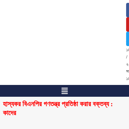
৬
আ
২
/
২
শ্
১
/
২
স
১
হাস্যকর বিএনপির গণতন্ত্র প্রতিষ্ঠা করার বক্তব্য :
কাদের