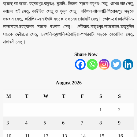
হয়েছে তা হচ্ছে- রহমতপুর-বাবুগঞ্জ- মুলাদি- হিজলা সড়কে বাবুগঞ্জ সেতু, খাশের হাট সেতু,
নবাবের হাট সেতু, কাউরিয়া সেতু ও খুন্না সেতু। বরিশাল-ঝালকাঠি-পিরোজপুর সড়কে
গুরুধাম সেতু, কাঠালিয়া-বানাইঘাট সড়কে তফসের খেয়াঘাট সেতু। ভোলা-বোরহানউদ্দিন-
লালমোহন-চরফ্যাশন সড়কে বাংলাবা সেতু। দেবীরচর-নাজুরপুর-লালমোহন-তজুমুদ্দিন
সড়কে দেবীরচর সেতু, চরখালি-তুষখালি-মঠবাড়িয়া-পাথরঘাটা সড়কে হেতালিয়া সেতু,
মাদারসী সেতু।
Share Now
August 2026
M
T
W
T
F
S
S
1
2
3
4
5
6
7
8
9
10
11
12
13
14
15
16