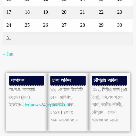
17
18
19
20
21
22
23
24
25
26
27
28
29
30
31
« Jun
সম্পাদক
ঢাকা অফিস
চট্টগ্রাম অফিস
আ.স.ম. আকতার
৯২, ৫ম তলা ডিয়াইটি
১১২, সিডিএ ভবন (৩য়
হোসেন (রানা)
রোড, মালিবাগ,
তলা), এস.এস খালেদ
ইমেইলঃ
alertnews24@gmail.com
রেলগেইট, ঢাকা
রোড, কাজীর দেউরী,
১২১৭। ফোন:
চট্টগ্রাম। ফোন:
০১৮৭৩৬৭৪৭৫৭
০১৮৬৫৭৫৭২৬৪