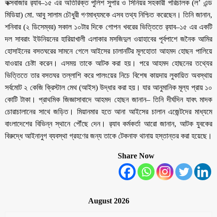
কক্সবাজার র‌্যাব–১৫ এর অতিরিক্ত পুলিশ সুপার ও সিনিয়র সহকারী পরিচালক (ল’ এন্ড
মিডিয়া) মো. আবু সালাম চৌধুরী গণমাধ্যমকে এসব তথ্য নিশ্চিত করেছেন। তিনি জানান,
শনিবার (২ ডিসেম্বর) সকাল ১০টার দিকে গোপন খবরের ভিত্তিতে র‌্যাব–১৫ এর একটি
দল সাবরাং ইউনিয়নের হারিয়াখালী এলাকার মসজিদুল ওয়াহাবের পূর্বপাশে জনৈক আমির
হোসাইনের বসতঘরের সামনে গেলে আইসের চালানটির মূলহোতা আহমদ হোছন পালিয়ে
যাওয়ার চেষ্টা করেন। এসময় তাকে আটক করা হয়। পরে আহমদ হোছনের তথ্যের
ভিত্তিতে তার বসতঘর তল্লাশি করে পালংয়ের নিচে বিশেষ কায়দায় লুকায়িত অবস্থায়
সর্বমোট ২ কেজি ক্রিস্টাল মেথ (আইস) উদ্ধার করা হয়। যার আনুমানিক মূল্য প্রায় ১০
কোটি টাকা। প্রাথমিক জিজ্ঞাসাবাদে আহমদ হোছন জানান– তিনি দীর্ঘদিন যাবৎ মাদক
চোরাচালানের সাথে জড়িত। মিয়ানমার হতে আনা আইসের চালান এজেন্টদের মাধ্যমে
বাংলাদেশের বিভিন্ন স্থানে পৌঁছে দেন। র‌্যাব কর্মকর্তা আরো জানান, আটক যুবকের
বিরুদ্ধে আইনানুগ ব্যবস্থা গ্রহণের জন্য তাকে টেকনাফ থানায় হস্তান্তর করা হয়েছে।
Share Now
August 2026