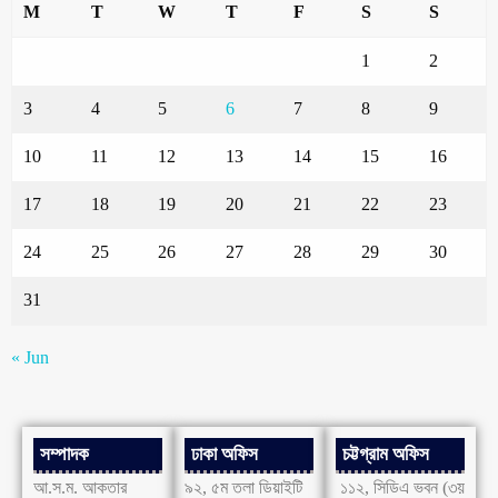
M
T
W
T
F
S
S
1
2
3
4
5
6
7
8
9
10
11
12
13
14
15
16
17
18
19
20
21
22
23
24
25
26
27
28
29
30
31
« Jun
সম্পাদক
ঢাকা অফিস
চট্টগ্রাম অফিস
আ.স.ম. আকতার
৯২, ৫ম তলা ডিয়াইটি
১১২, সিডিএ ভবন (৩য়