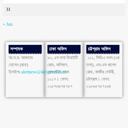
31
« Jun
সম্পাদক
ঢাকা অফিস
চট্টগ্রাম অফিস
আ.স.ম. আকতার
৯২, ৫ম তলা ডিয়াইটি
১১২, সিডিএ ভবন (৩য়
হোসেন (রানা)
রোড, মালিবাগ,
তলা), এস.এস খালেদ
ইমেইলঃ
alertnews24@gmail.com
রেলগেইট, ঢাকা
রোড, কাজীর দেউরী,
১২১৭। ফোন:
চট্টগ্রাম। ফোন:
০১৮৭৩৬৭৪৭৫৭
০১৮৬৫৭৫৭২৬৪