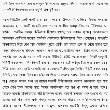
যেটা ছিল একদিনে সর্বোচ্চসংখ্যক চিকিৎসকের মৃত্যুর ঘটনা। করোনা হানা দেয়ার পর
থেকেই চিকিৎসকদের ওপর বাড়তি চাপ সৃষ্টি হয়।
সকল শিডিউল ওলট পালট হয়ে যায়। করোনা চিকিৎসা দিতে গিয়ে নিজেরা করোনায়
আক্রান্ত হন। একটি সরকারি হাসপাতালের মানসিক স্বাস্থ্য বিভাগের চিকিৎসক ডা.
রাজীব। মানসিক স্বাস্থ্য চিকিৎসক হিসেবে রয়েছে তার ব্যাপক সুনাম। করোনাকালে
আক্রান্ত রোগীদের করোনা ইউনিটে একইভাবে চিকিৎসাসেবা দিয়ে এসেছেন। সম্প্রতি
হাসপাতালে গিয়ে দেখা যায় একাধিক পুরনো রোগী এসে তাকে খুঁজে না পেয়ে হতাশ হয়ে
অন্য চিকিৎসকের চিকিৎসা নিচ্ছেন। কথা হয় ডা. রাজীবের সঙ্গে। তিনি বলেন, করোনা
মহামারি শুরু হওয়ার পর থেকেই করোনা ইউনিটে ডিউটি করতে হচ্ছে। শিফ্‌ট অনুযায়ী
ডিউটি করতে হয়। তিন শিফটে কখনো ৮ থেকে ১২ ঘণ্টা পর্যন্ত টানা কাজ করতে হয়।
তিনি বলেন, এমন দায়িত্বে আছি আমরা যেখানে নিয়মিত ক্লান্তিহীন ডিউটি করতে হয়।
ডিউটি শেষে বাসায় ফিরে মন চাইলেও প্রিয় সন্তানকে কোলে নিয়ে আদর করতে পারি
না। চোখের সামনে যখন খুব কাছের সহকর্মী চিকিৎসককে করোনা আক্রান্ত হয়ে মারা
যেতে দেখি তখন অনেক সময় নিজের আত্মবিশ্বাস ধরে রাখা খুব কষ্টসাধ্য হয়ে পড়ে।
আরেক সরকারি হাসপাতালের নারী চিকিৎসক বলেন, করোনা সংক্রমণ শুরু হওয়ার পর গত
বছরের মার্চ মাস থেকে এখন পর্যন্ত আমরা সামনের সারিতে থেকে চিকিৎসাসেবা দিয়ে
যাচ্ছি। অনেক সীমাবদ্ধতা থাকা সত্ত্বেও আমাদের লড়াইটা কিন্তু এখনো চালিয়ে