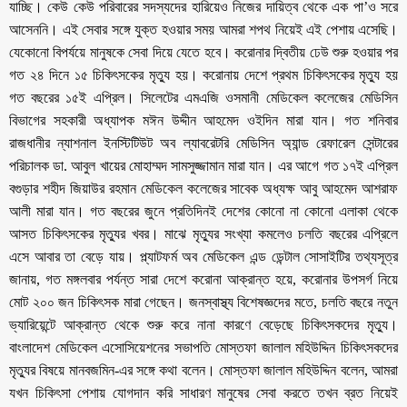
যাচ্ছি। কেউ কেউ পরিবারের সদস্যদের হারিয়েও নিজের দায়িত্ব থেকে এক পা’ও সরে
আসেননি। এই সেবার সঙ্গে যুক্ত হওয়ার সময় আমরা শপথ নিয়েই এই পেশায় এসেছি।
যেকোনো বিপর্যয়ে মানুষকে সেবা দিয়ে যেতে হবে। করোনার দ্বিতীয় ঢেউ শুরু হওয়ার পর
গত ২৪ দিনে ১৫ চিকিৎসকের মৃত্যু হয়। করোনায় দেশে প্রথম চিকিৎসকের মৃত্যু হয়
গত বছরের ১৫ই এপ্রিল। সিলেটের এমএজি ওসমানী মেডিকেল কলেজের মেডিসিন
বিভাগের সহকারী অধ্যাপক মঈন উদ্দীন আহমেদ ওইদিন মারা যান। গত শনিবার
রাজধানীর ন্যাশনাল ইনস্টিটিউট অব ল্যাবরেটরি মেডিসিন অ্যান্ড রেফারেল সেন্টারের
পরিচালক ডা. আবুল খায়ের মোহাম্মদ সামসুজ্জামান মারা যান। এর আগে গত ১৭ই এপ্রিল
বগুড়ার শহীদ জিয়াউর রহমান মেডিকেল কলেজের সাবেক অধ্যক্ষ আবু আহমেদ আশরাফ
আলী মারা যান। গত বছরের জুনে প্রতিদিনই দেশের কোনো না কোনো এলাকা থেকে
আসত চিকিৎসকের মৃত্যুর খবর। মাঝে মৃত্যুর সংখ্যা কমলেও চলতি বছরের এপ্রিলে
এসে আবার তা বেড়ে যায়। প্ল্যাটফর্ম অব মেডিকেল এন্ড ডেন্টাল সোসাইটির তথ্যসূত্র
জানায়, গত মঙ্গলবার পর্যন্ত সারা দেশে করোনা আক্রান্ত হয়ে, করোনার উপসর্গ নিয়ে
মোট ২০০ জন চিকিৎসক মারা গেছেন। জনস্বাস্থ্য বিশেষজ্ঞদের মতে, চলতি বছরে নতুন
ভ্যারিয়েন্টে আক্রান্ত থেকে শুরু করে নানা কারণে বেড়েছে চিকিৎসকদের মৃত্যু।
বাংলাদেশ মেডিকেল এসোসিয়েশনের সভাপতি মোস্তফা জালাল মহিউদ্দিন চিকিৎসকদের
মৃত্যুর বিষয়ে মানবজমিন-এর সঙ্গে কথা বলেন। মোস্তফা জালাল মহিউদ্দিন বলেন, আমরা
যখন চিকিৎসা পেশায় যোগদান করি সাধারণ মানুষের সেবা করতে তখন ব্রত নিয়েই