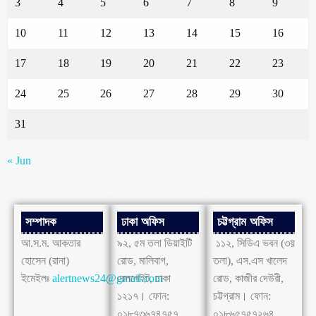
3
4
5
6
7
8
9
10
11
12
13
14
15
16
17
18
19
20
21
22
23
24
25
26
27
28
29
30
31
« Jun
সম্পাদক
ঢাকা অফিস
চট্টগ্রাম অফিস
আ.স.ম. আকতার
৯২, ৫ম তলা ডিয়াইটি
১১২, সিডিএ ভবন (৩য়
হোসেন (রানা)
রোড, মালিবাগ,
তলা), এস.এস খালেদ
ইমেইলঃ
alertnews24@gmail.com
রেলগেইট, ঢাকা
রোড, কাজীর দেউরী,
১২১৭। ফোন:
চট্টগ্রাম। ফোন:
০১৮৭৩৬৭৪৭৫৭
০১৮৬৫৭৫৭২৬৪