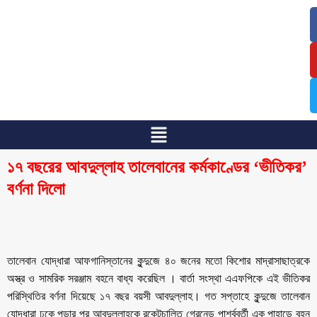
/
/
১৭ বছরের আবদুল্লাহ তালেবানের কর্মকাণ্ডের ‘ভীতিকর’
বর্ণনা দিলো
তালেবান যোদ্ধারা আফগানিস্তানের কুন্দুজে ৪০ জনের মতো কিশোর মাদ্রাসাছাত্রকে
অস্ত্র ও সামরিক সরঞ্জাম বহনে বাধ্য করেছিল । বার্তা সংস্থা এএফপিকে এই ভীতিকর
পরিস্থিতির বর্ণনা দিয়েছে ১৭ বছর বয়সী আবদুল্লাহ। গত সপ্তাহে কুন্দুজে তালেবান
যোদ্ধারা ঢুকে পড়ার পর আবদুল্লাহকে রকেটচালিত গ্রেনেড পার্শ্ববর্তী এক পাহাড়ে বহন