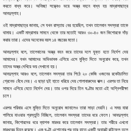
করতে বাধ্য করে। অনিচ্ছা সত্ত্বেও ভয়ে অস্ত্র বহনে বাধ্য হয় মাদ্রাসাছাত্র
আবদুল্লাহ।
ওই মাদ্রাসাছাত্র জানায়, সে যখন রাস্তায় বের হয়েছিল, তখন তালেবান সদস্যরা তাকে
থামায়। একটি মাদ্রাসার সামনে থেকে তার মতোই আরও ৩০-৪০ জন কিশোরকে দাঁড়
করায় তারা। এদের অনেকের বয়স ১৪ বছরের মতো।
আবদুল্লাহ বলে, তালেবানের অস্ত্র বহন করে তাদের দলে যুক্ত হতে নির্দেশ দেয়
আমাদের। যখন আমাদের অভিভাবক এগিয়ে এসে মুক্তি দিতে অনুরোধ করে, তখন
তাদের অস্ত্র দেখিয়ে ভয় দেখানো হয়।
আবদুল্লাহ আরও বলে, তালেবান সদস্যরা তার পিঠে ২০ কেজি ওজনের রকেটচালিত
গ্রেনেড বেঁধে দেয়। এ ছাড়া দুই হাতে ধরিয়ে দেয় গোলাবারুদের বাক্স। এরপর তা নিয়ে
সামনে এগিয়ে যেতে নির্দেশ দেয়। তার ওপর দিয়ে তিন ঘণ্টার মতো এই অগ্নিপরীক্ষা
চলে।
এরপর পরিবার এসে মুক্তি দিতে অনুরোধ জানালেও তারা সাড়া দেয়নি। এ সময় যারা
পালিয়ে যাওয়ার প্রস্তুতি নিচ্ছিল, তালেবান সদস্যরা তাদের ধরে ফেলে। আবদুল্লাহ
জানায়, কিশোরদের ধরে ব্যাপক মারধর করে তালেবান সদস্যরা। তার শরীরে এখনো
মারধরের চিহ্ন রয়েছে। এক ঘণ্টা এগোনোর পর তার হাতে একটি অ্যাসল্ট রাইফেল তুলে