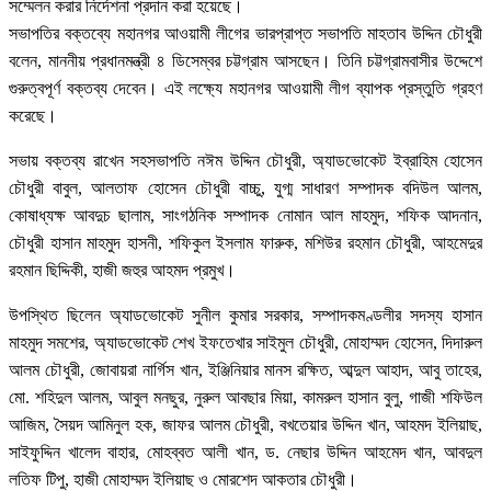
সম্মেলন করার নির্দেশনা প্রদান করা হয়েছে।
সভাপতির বক্তব্যে মহানগর আওয়ামী লীগের ভারপ্রাপ্ত সভাপতি মাহতাব উদ্দিন চৌধুরী
বলেন, মাননীয় প্রধানমন্ত্রী ৪ ডিসেম্বর চট্টগ্রাম আসছেন। তিনি চট্টগ্রামবাসীর উদ্দেশে
গুরুত্বপূর্ণ বক্তব্য দেবেন। এই লক্ষ্যে মহানগর আওয়ামী লীগ ব্যাপক প্রস্তুতি গ্রহণ
করেছে।
সভায় বক্তব্য রাখেন সহসভাপতি নঈম উদ্দিন চৌধুরী, অ্যাডভোকেট ইব্রাহিম হোসেন
চৌধুরী বাবুল, আলতাফ হোসেন চৌধুরী বাচ্চু, যুগ্ম সাধারণ সম্পাদক বদিউল আলম,
কোষাধ্যক্ষ আবদুচ ছালাম, সাংগঠনিক সম্পাদক নোমান আল মাহমুদ, শফিক আদনান,
চৌধুরী হাসান মাহমুদ হাসনী, শফিকুল ইসলাম ফারুক, মশিউর রহমান চৌধুরী, আহমেদুর
রহমান ছিদ্দিকী, হাজী জহুর আহমদ প্রমুখ।
উপস্থিত ছিলেন অ্যাডভোকেট সুনীল কুমার সরকার, সম্পাদকমণ্ডলীর সদস্য হাসান
মাহমুদ সমশের, অ্যাডভোকেট শেখ ইফতেখার সাইমুল চৌধুরী, মোহাম্মদ হোসেন, দিদারুল
আলম চৌধুরী, জোবায়রা নার্গিস খান, ইঞ্জিনিয়ার মানস রক্ষিত, আব্দুল আহাদ, আবু তাহের,
মো. শহিদুল আলম, আবুল মনছুর, নুরুল আবছার মিয়া, কামরুল হাসান বুলু, গাজী শফিউল
আজিম, সৈয়দ আমিনুল হক, জাফর আলম চৌধুরী, বখতেয়ার উদ্দিন খান, আহমদ ইলিয়াছ,
সাইফুদ্দিন খালেদ বাহার, মোহব্বত আলী খান, ড. নেছার উদ্দিন আহমেদ খান, আবদুল
লতিফ টিপু, হাজী মোহাম্মদ ইলিয়াছ ও মোরশেদ আকতার চৌধুরী।