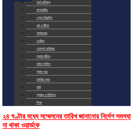
অর্থ-বাণিজ্য
সম্পাদকীয়
প্রেস বিজ্ঞপ্তি
ধর্ম ও জীবন
সাক্ষাৎকার
এনজিও
ভোক্তা অধিকার
প্রবাস জীবন
লাইফ স্টাইল
গ্রাম-গঞ্জ
চাকরির খবর
কৃষি
স্বাস্থ্য ও চিকিৎসা
শিক্ষা
২৪ ঘণ্টার মধ্যে সম্মেলনের তারিখ জানানোর নির্দেশ সমস্যা
না থাকা ওয়ার্ডকে