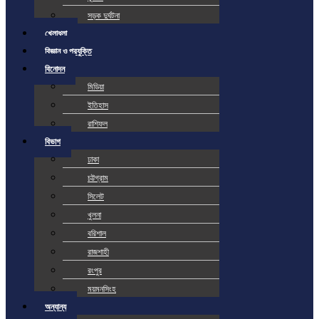
সড়ক দুর্ঘটনা
খেলাধুলা
বিজ্ঞান ও প্রযুক্তি
বিনোদন
মিডিয়া
ইতিহাস
রাশিফল
বিভাগ
ঢাকা
চট্টগ্রাম
সিলেট
খুলনা
বরিশাল
রাজশাহী
রংপুর
ময়মনসিংহ
অন্যান্য