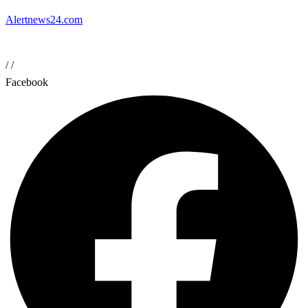
Alertnews24.com
/
/
Facebook