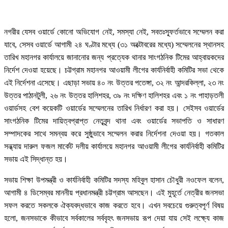
নগরীর যেসব ওয়ার্ডে কোনো অভিযোগ নেই, সমস্যা নেই, সবতঃস্ফূর্তভাবে সম্মেলন করা
যাবে, সেসব ওয়ার্ডে আগামী ২৪ ঘণ্টার মধ্যে (৩১ অক্টোবরের মধ্যে) সম্মেলনের স্থানসহ
তারিখ মহানগর কার্যালয়ে জানানোর জন্য প্রত্যেক থানার সাংগঠনিক টিমের আহ্বায়কদের
নির্দেশ দেওয়া হয়েছে। চট্টগ্রাম মহানগর আওয়ামী লীগের কার্যনির্বাহী কমিটির সভা থেকে
এই নির্দেশনা এসেছে। এছাড়া সভায় ৪০ নং উত্তর পতেঙ্গা, ৩২ নং আন্দরকিল্লা, ২৩ নং
উত্তর পাঠানটুলী, ২৬ নং উত্তর হালিশহর, ৩৯ নং দক্ষিণ হালিশহর এবং ১ নং পাহাড়তলী
ওয়ার্ডসহ বেশ কয়েকটি ওয়ার্ডের সম্মেলনের তারিখ নির্ধারণ করা হয়। সেইসব ওয়ার্ডের
সাংগঠনিক টিমের দায়িত্বপ্রাপ্ত নেতৃবৃন্দ থানা এবং ওয়ার্ডের সভাপতি ও সাধারণ
সম্পাদকের সাথে সমন্বয় করে সুষ্ঠুভাবে সম্মেলন করার নির্দেশনা দেওয়া হয়। গতকাল
সন্ধ্যায় দারুল ফজল মার্কেট দলীয় কার্যালয়ে মহানগর আওয়ামী লীগের কার্যনির্বাহী কমিটির
সভায় এই সিদ্ধান্ত হয়।
সভায় শিক্ষা উপমন্ত্রী ও কার্যনির্বাহী কমিটির সদস্য মহিবুল হাসান চৌধুরী নওফেল বলেন,
আগামী ৪ ডিসেম্বর মাননীয় প্রধানমন্ত্রী চট্টগ্রাম আসছেন। এই মুহূর্তে নেত্রীর জনসভা
সফল করতে সকলকে ঐক্যবদ্ধভাবে কাজ করতে হবে। এখন সবচেয়ে গুরুত্বপূর্ণ বিষয়
হলো, জনসভাকে কীভাবে সর্বকালের সর্ববৃহৎ জনসভায় রূপ দেয়া যায় সেই লক্ষ্যে কাজ