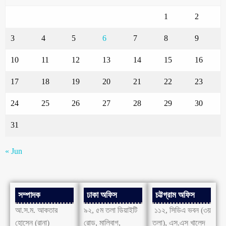
1
2
3
4
5
6
7
8
9
10
11
12
13
14
15
16
17
18
19
20
21
22
23
24
25
26
27
28
29
30
31
« Jun
সম্পাদক
ঢাকা অফিস
চট্টগ্রাম অফিস
আ.স.ম. আকতার
৯২, ৫ম তলা ডিয়াইটি
১১২, সিডিএ ভবন (৩য়
হোসেন (রানা)
রোড, মালিবাগ,
তলা), এস.এস খালেদ