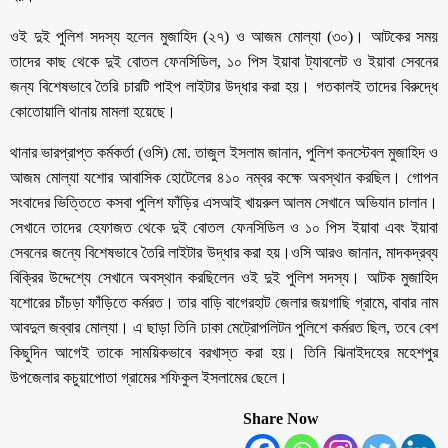
ওই দুই পুলিশ সদস্য হলেন মুজাহিদ (২৭) ও আজম মোল্যা (৩০)। আটকের সময়
তাদের কাছ থেকে দুই বোতল ফেনসিডিল, ১০ পিস ইয়াবা ট্যাবলেট ও ইয়াবা সেবনের
জন্য বিশেষভাবে তৈরি চারটি পাইপ লাইটার উদ্ধার করা হয়। গতকালই তাদের বিরুদ্ধে
কোতোয়ালি থানায় মামলা হয়েছে।
থানার ভারপ্রাপ্ত কর্মকর্তা (ওসি) মো. তাজুল ইসলাম জানান, পুলিশ কনস্টেবল মুজাহিদ ও
আজম মোল্যা যশোর আবাসিক হোটেলের ৪১০ নম্বর কক্ষে অবস্থান করছিল। গোপন
সংবাদের ভিত্তিতে কসবা পুলিশ ফাঁড়ির এসআই খায়রুল আলম সেখানে অভিযান চালান।
সেখানে তাদের হেফাজত থেকে দুই বোতল ফেনসিডিল ও ১০ পিস ইয়াবা এবং ইয়াবা
সেবনের জন্যে বিশেষভাবে তৈরি লাইটার উদ্ধার করা হয়।ওসি আরও জানান, মাদকদ্রব্য
বিক্রির উদ্দেশ্যে সেখানে অবস্থান করছিলেন ওই দুই পুলিশ সদস্য। আটক মুজাহিদ
যশোরের চাঁচড়া ফাঁড়িতে কর্মরত। তার বাড়ি বাগেরহাট জেলার জয়গাছি গ্রামে, বাবার নাম
আবদুল জব্বার মোল্যা। এ ছাড়া তিনি ঢাকা মেট্রোপলিটন পুলিশে কর্মরত ছিল, তবে বেশ
কিছুদিন আগেই তাকে সাময়িকভাবে বরখাস্ত করা হয়। তিনি ঝিনাইদহের মহেশপুর
উপজেলার কচুয়াপোতা গ্রামের শফিকুল ইসলামের ছেলে।
Share Now