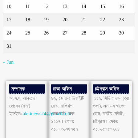
10
11
12
13
14
15
16
17
18
19
20
21
22
23
24
25
26
27
28
29
30
31
« Jun
সম্পাদক
ঢাকা অফিস
চট্টগ্রাম অফিস
আ.স.ম. আকতার
৯২, ৫ম তলা ডিয়াইটি
১১২, সিডিএ ভবন (৩য়
হোসেন (রানা)
রোড, মালিবাগ,
তলা), এস.এস খালেদ
ইমেইলঃ
alertnews24@gmail.com
রেলগেইট, ঢাকা
রোড, কাজীর দেউরী,
১২১৭। ফোন:
চট্টগ্রাম। ফোন:
০১৮৭৩৬৭৪৭৫৭
০১৮৬৫৭৫৭২৬৪