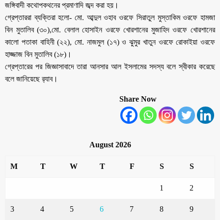
জঙ্গিবাদী কথোপকথনের প্রমাণাদি জব্দ করা হয়।
গ্রেপ্তাররা ব্যক্তিরা হলো- মো. আব্দুল ওহাব ওরফে সিরাতুল মুস্তাকিম ওরফে হামজা
বিন মুতালিব (৩০),মো. বেলাল হোসাইন ওরফে খোরশানের মুজাহিদ ওরফে খোরশানের
কালো পতাকা বাহিনী (২২), মো. নাজমুল (১৭) ও ঝুমুর খাতুন ওরফে রোকাইয়া ওরফে
হাজ্জাজ বিন মুতালিব (১৮)।
গ্রেপ্তারের পর জিজ্ঞাসাবাদে তারা আনসার আল ইসলামের সদস্য বলে স্বীকার করেছে
বলে জানিয়েছে র‌্যাব।
Share Now
August 2026
M
T
W
T
F
S
S
1
2
3
4
5
6
7
8
9