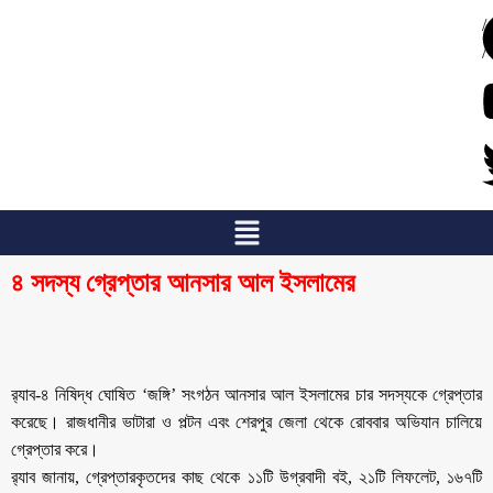
/
/
৪ সদস্য গ্রেপ্তার আনসার আল ইসলামের
র‌্যাব-৪ নিষিদ্ধ ঘোষিত ‘জঙ্গি’ সংগঠন আনসার আল ইসলামের চার সদস্যকে গ্রেপ্তার
করেছে। রাজধানীর ভাটারা ও পল্টন এবং শেরপুর জেলা থেকে রোববার অভিযান চালিয়ে
গ্রেপ্তার করে।
র‌্যাব জানায়, গ্রেপ্তারকৃতদের কাছ থেকে ১১টি উগ্রবাদী বই, ২১টি লিফলেট, ১৬৭টি