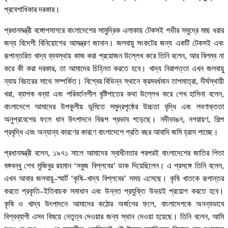
প্রবেশাধিকার দরকার।
প্রধানমন্ত্রী বঙ্গোপসাগরে বাংলাদেশের সামুদ্রিক এলাকায় টেকসই গভীর সমুদ্রে মাছ ধরার
জন্য বিদেশী বিনিয়োগের আমন্ত্রণ জানান। জলবায়ু সংকটের জন্য একটি টেকসই এবং
রূপান্তরিত খাদ্য ব্যবস্থায় কাজ করা প্রয়োজন উল্লেখ করে তিনি বলেন, আর বিলম্ব না
করে কী করা দরকার, তা আমাদের চিহ্নিত করতে হবে। খাদ্য নিরাপত্তা এখন জলবায়ু
ন্যায় বিচারের সাথে সম্পর্কিত। বিশ্বের বিভিন্ন স্থানে ক্রমবর্ধমান তাপমাত্রা, দীর্ঘস্থায়ী
খরা, ব্যাপক বন্যা এবং পরিবর্তনশীল বৃষ্টিপাতের কথা উল্লেখ করে শেখ হাসিনা বলেন,
বাংলাদেশে আমাদের উপকূলীয় ভূমিতে সমুদ্রপৃষ্ঠের উচ্চতা বৃদ্ধি এবং লবণাক্ততা
অনুপ্রবেশের ফলে ধান উৎপাদনে বিরূপ প্রভাব পড়েছে। নদীভাঙন, নগরায়ণ, শিল্প
প্রবৃদ্ধি এবং অন্যান্য কারণের কারণে বাংলাদেশে প্রতি বছর আবাদি জমি হ্রাস পাচ্ছে।
প্রধানমন্ত্রী বলেন, ১৯৭১ সালে আমাদের স্বাধীনতার পরপরই বাংলাদেশের জাতির পিতা
বঙ্গবন্ধু শেখ মুজিবুর রহমান ‘সবুজ বিপ্লবের’ ডাক দিয়েছিলেন। এ প্রসঙ্গে তিনি বলেন,
এখন আবার জলবায়ু–স্মার্ট ‘কৃষি–খাদ্য বিপ্লবের’ সময় এসেছে। কৃষি খাতকে রূপান্তর
করতে প্রকৃতি–ইতিবাচক সমাধান এবং উন্নত প্রযুক্তি উভয়ই প্রয়োগ করতে হবে।
কৃষি ও খাদ্য উৎপাদনে আমাদের কঠোর অর্জনের ফলে, বাংলাদেশকে অনন্যভাবে
বিশ্বব্যাপী এসব বিষয়ে নেতৃত্ব দেওয়ার জন্য স্থান দেওয়া হয়েছে। তিনি বলেন, আমি