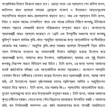
অগ্রাধিকার হিসাবে বিবেচনা করতে হবে। এছাড়া অন্য এক প্রস্তাবে শেখ হাসিনা বলেন,
জাতিসংঘ খাদ্য ব্যবস্থা সমন্বয় কেন্দ্রকে গবেষণা ও উদ্ভাবনে আন্তঃশৃঙ্খলা
সহযোগিতার মাধ্যমে জ্ঞান–ব্যবস্থাপনা বাড়াতে হবে। আর এক প্রস্তাবে তিনি বলেন,
নিম্ন ও মধ্যম আয়ের দেশগুলিতে খাদ্য এবং সারের চাহিদার নিরিখে জলবায়ুু–ইতিবাচক
সমাধান প্রচারে বেসরকারি খাতকে সক্রিয়ভাবে সম্পৃক্ত করতে হবে। বাংলাদেশের
প্রধানমন্ত্রী আরও প্রস্তাব করেছেন যে ‘ডেল্টা এবং উপকূলীয় অঞ্চলের মতো জলবায়ুু
ঝুকিপূর্ণ অঞ্চলে কার্যকর কৃষি–খাদ্য প্রযুক্তি ব্যবহারের জন্য আন্তর্জাতিক অংশীদারিত্ব
জোরদার করা দরকার।’ আধুনিক কৃষি–খাদ্য সরবরাহ ব্যবস্থা বিশ্বব্যাপী গ্রিন হাউস
গ্যাস নির্গমনের অন্যতম বড় অবদানকারী হিসাবে আবির্ভূত হয়েছে উল্লেখ করে
প্রধানমন্ত্রী বলেন, আমাদের খাদ্য উৎপাদন, প্রক্রিয়াকরণ, ব্যবহার এবং সুষ্ঠু বিন্যাস
জলবায়ু–নিরপেক্ষ করতে বিনিয়োগ করা উচিত। তিনি বলেন, এর জন্য অবশ্য আমাদের
যথেষ্ট রাজনৈতিক সদিচ্ছা এবং আন্তর্জাতিক জনমত প্রয়োজন। বাংলাদেশ সমপ্রতি
গ্লোবাল মিথেন অঙ্গীকারে যোগদান করেছে উল্লেখ করে প্রধানমন্ত্রী বলেন, আমরা আশা
করি, এই উদ্যোগের প্রধান পৃষ্ঠপোষকরা তাদের প্রতিশ্রুত আর্থিক ও প্রযুক্তিগত
সহায়তা নিয়ে আসবে। তিনি বলেন, তার সরকার জি২০ প্রস্তাবিত আন্তর্জাতিক বায়ো–
ফুয়েল অ্যালায়ন্সের মতো করে উন্নয়নগুলি অনুসরণ করছে। তিনি বলেন, আমরা আমাদের
ক্ষুদ্র চাষীদের দ্বারাও সেচের জন্য সৌর বিদ্যুতের ব্যবহারকে উৎসাহিত করছি। আমাদের
কৃষি, কম নির্গমনকারী পশুসম্পদ এবং বর্জ্য ব্যবস্থাপনার জন্য সাশ্রয়ী প্রযুক্তিতে