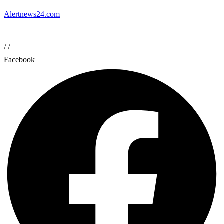
Alertnews24.com
/
/
Facebook