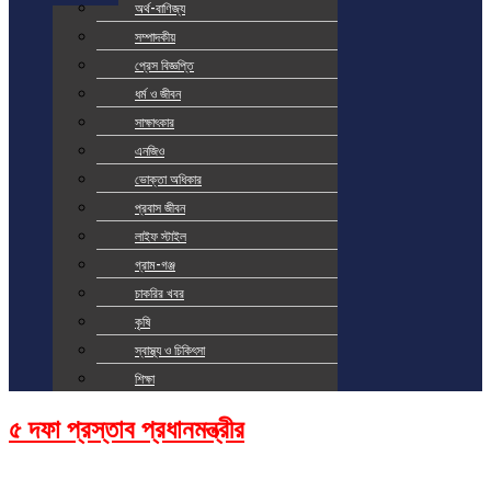
অর্থ-বাণিজ্য
সম্পাদকীয়
প্রেস বিজ্ঞপ্তি
ধর্ম ও জীবন
সাক্ষাৎকার
এনজিও
ভোক্তা অধিকার
প্রবাস জীবন
লাইফ স্টাইল
গ্রাম-গঞ্জ
চাকরির খবর
কৃষি
স্বাস্থ্য ও চিকিৎসা
শিক্ষা
৫ দফা প্রস্তাব প্রধানমন্ত্রীর