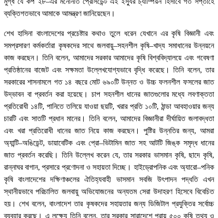
মুগ্ধ যে কপ ২৮–এর মনোনীত প্রেসিডেন্ট এই ইস্যুর চ্যাম্পিয়ন হিসাবে গত সপ্তাহে
ব্যক্তিগতভাবে আমাকে আমন্ত্রণ জানিয়েছেন।
শেখ হাসিনা বাংলাদেশের প্রচেষ্টার কথাও তুলে ধরেন যেখানে এর কৃষি বিজ্ঞানী এবং
সমপ্রসারণ কর্মকর্তারা কৃষকদের সাথে জলবায়ু–সহনশীল কৃষি–খাদ্য সমাধানের উন্নয়নে
কাজ করছেন। তিনি বলেন, আমাদের সরকার আমাদের কৃষি বিশ্ববিদ্যালয়ে এবং গবেষণা
প্রতিষ্ঠানের বাজেট এবং সক্ষমতা উল্লেখযোগ্যভাবে বৃদ্ধি করেছে। তিনি বলেন, তার
সরকারের শাসনামলে গত ১৪ বছরে মোট ৬৯০টি উন্নত ও উচ্চ ফলনশীল ফসলের জাত
উদ্ভাবন বা প্রবর্তন করা হয়েছে। চাপ সহনশীল ধানের জাতগুলোর মধ্যে লবণাক্ততা
প্রতিরোধী ১৪টি, পানিতে তলিয়ে যাওয়া ছয়টি, খরার প্রতি ১০টি, ঠান্ডা আবহাওয়ার জন্য
চারটি এবং সাতটি প্রধান মানের। তিনি বলেন, আমাদের বিজ্ঞানীরা দীর্ঘায়িত জলাবদ্ধতা
এবং খরা প্রতিরোধী ধানের জাত নিয়ে কাজ করছেন। পুষ্টির উন্নতির জন্য, আমরা
অ্যান্টি–অঙিডেন্ট, ডায়াবেটিক এবং প্রো–ভিটামিন জাত সহ আটটি জিঙ্ক সমৃদ্ধ ধানের
জাত প্রবর্তন করেছি। তিনি উল্লেখ করেন যে, তার সরকার ভাসমান কৃষি, ছাদে কৃষি,
রান্নাঘর বাগান, প্রসারে প্রণোদনা ও সহায়তা দিচ্ছে। হাইড্রোপনিক এবং অ্যারো–পনিক
কৃষি বাংলাদেশের দক্ষিণাঞ্চলের ঐতিহ্যবাহী ভাসমান সবজি উৎপাদন পদ্ধতি এখন
স্থানীয়ভাবে পরিচালিত জলবায়ু অভিযোজনের অন্যতম সেরা উদাহরণ হিসেবে বিবেচিত
হয়। শেখ বলেন, বাংলাদেশ তার কৃষকদের সহায়তার জন্য ডিজিটাল প্রযুক্তির সর্বোচ্চ
ব্যবহার করছে। এ লক্ষ্যে তিনি বলেন, তার সরকার সারাদেশে প্রায় ৫০০ কৃষি তথ্য ও