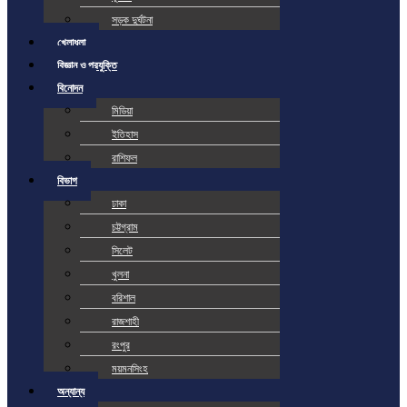
সড়ক দুর্ঘটনা
খেলাধুলা
বিজ্ঞান ও প্রযুক্তি
বিনোদন
মিডিয়া
ইতিহাস
রাশিফল
বিভাগ
ঢাকা
চট্টগ্রাম
সিলেট
খুলনা
বরিশাল
রাজশাহী
রংপুর
ময়মনসিংহ
অন্যান্য