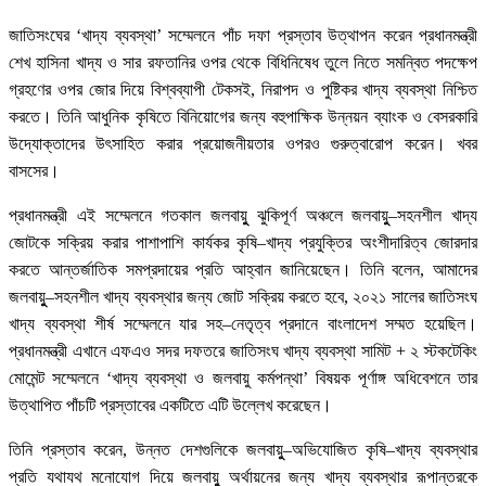
জাতিসংঘের ‘খাদ্য ব্যবস্থা’ সম্মেলনে পাঁচ দফা প্রস্তাব উত্থাপন করেন প্রধানমন্ত্রী
শেখ হাসিনা খাদ্য ও সার রফতানির ওপর থেকে বিধিনিষেধ তুলে নিতে সমন্বিত পদক্ষেপ
গ্রহণের ওপর জোর দিয়ে বিশ্বব্যাপী টেকসই, নিরাপদ ও পুষ্টিকর খাদ্য ব্যবস্থা নিশ্চিত
করতে। তিনি আধুনিক কৃষিতে বিনিয়োগের জন্য বহুপাক্ষিক উন্নয়ন ব্যাংক ও বেসরকারি
উদ্যোক্তাদের উৎসাহিত করার প্রয়োজনীয়তার ওপরও গুরুত্বারোপ করেন। খবর
বাসসের।
প্রধানমন্ত্রী এই সম্মেলনে গতকাল জলবায়ুু ঝুকিপূর্ণ অঞ্চলে জলবায়ুু–সহনশীল খাদ্য
জোটকে সক্রিয় করার পাশাপাশি কার্যকর কৃষি–খাদ্য প্রযুক্তির অংশীদারিত্ব জোরদার
করতে আন্তর্জাতিক সমপ্রদায়ের প্রতি আহ্বান জানিয়েছেন। তিনি বলেন, আমাদের
জলবায়ুু–সহনশীল খাদ্য ব্যবস্থার জন্য জোট সক্রিয় করতে হবে, ২০২১ সালের জাতিসংঘ
খাদ্য ব্যবস্থা শীর্ষ সম্মেলনে যার সহ–নেতৃত্ব প্রদানে বাংলাদেশ সম্মত হয়েছিল।
প্রধানমন্ত্রী এখানে এফএও সদর দফতরে জাতিসংঘ খাদ্য ব্যবস্থা সামিট + ২ স্টকটেকিং
মোমেন্ট সম্মেলনে ‘খাদ্য ব্যবস্থা ও জলবায়ু কর্মপন্থা’ বিষয়ক পূর্ণাঙ্গ অধিবেশনে তার
উত্থাপিত পাঁচটি প্রস্তাবের একটিতে এটি উল্লেখ করেছেন।
তিনি প্রস্তাব করেন, উন্নত দেশগুলিকে জলবায়ুু–অভিযোজিত কৃষি–খাদ্য ব্যবস্থার
প্রতি যথাযথ মনোযোগ দিয়ে জলবায়ুু অর্থায়নের জন্য খাদ্য ব্যবস্থার রূপান্তরকে