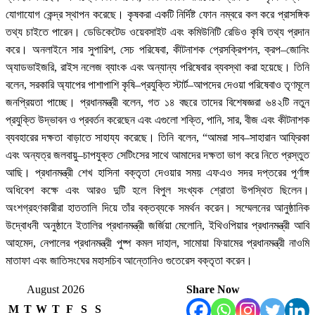
যোগাযোগ কেন্দ্র স্থাপন করেছে। কৃষকরা একটি নির্দিষ্ট ফোন নম্বরে কল করে প্রাসঙ্গিক
তথ্য চাইতে পারেন। ডেডিকেটেড ওয়েবসাইট এবং কমিউনিটি রেডিও কৃষি তথ্য প্রদান
করে। অনলাইনে সার সুপারিশ, সেচ পরিষেবা, কীটনাশক প্রেসক্রিপশন, ক্রপ–জোনিং
অ্যাডভাইজরি, রাইস নলেজ ব্যাংক এবং অন্যান্য পরিষেবার ব্যবস্থা করা হয়েছে। তিনি
বলেন, সরকারি অ্যাপের পাশাপাশি কৃষি–প্রযুক্তি স্টার্ট–আপদের দেওয়া পরিষেবাও তৃণমূলে
জনপ্রিয়তা পাচ্ছে। প্রধানমন্ত্রী বলেন, গত ১৪ বছরে তাদের বিশেষজ্ঞরা ৬৪২টি নতুন
প্রযুক্তি উদ্ভাবন ও প্রবর্তন করেছেন এবং এগুলো শক্তি, পানি, সার, বীজ এবং কীটনাশক
ব্যবহারের দক্ষতা বাড়াতে সাহায্য করেছে। তিনি বলেন, “আমরা সাব–সাহারান আফ্রিকা
এবং অন্যত্র জলবায়ু–চাপযুক্ত সেটিংসের সাথে আমাদের দক্ষতা ভাগ করে নিতে প্রস্তুত
আছি। প্রধানমন্ত্রী শেখ হাসিনা বক্তৃতা দেওয়ার সময় এফএও সদর দপ্তরের পূর্ণাঙ্গ
অধিবেশ কক্ষে এবং আরও দুটি হলে বিপুল সংখ্যক শ্রোতা উপস্থিত ছিলেন।
অংশগ্রহণকারীরা হাততালি দিয়ে তাঁর বক্তব্যকে সমর্থন করেন। সম্মেলনের আনুষ্ঠানিক
উদ্বোধনী অনুষ্ঠানে ইতালির প্রধানমন্ত্রী জর্জিয়া মেলোনি, ইথিওপিয়ার প্রধানমন্ত্রী আবি
আহমেদ, নেপালের প্রধানমন্ত্রী পুষ্প কমল দাহাল, সামোয়া ফিয়ামের প্রধানমন্ত্রী নাওমি
মাতাফা এবং জাতিসংঘের মহাসচিব আন্তোনিও গুতেরেস বক্তৃতা করেন।
August 2026
Share Now
M
T
W
T
F
S
S