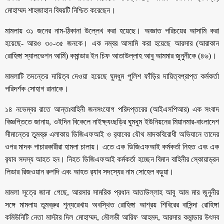
মোহাম্মদ শাহজাহান বিষয়টি নিশ্চিত করেছেন।
মামলায় ৩১ জনের নাম-ঠিকানা উল্লেখ করা হয়েছে। অজ্ঞাত পরিচয়ের আসামি করা
হয়েছে- আরও ৩০-৩৫ জনকে। এক নম্বর আসামি করা হয়েছে আরসার (আরাকান
রোহিঙ্গা স্যালভেশন আর্মি) কমান্ডার ইন চিফ আতাউল্লাহ আবু আমমার জুনুনীকে (৪৬)।
মামলাটি তদন্তের দায়িত্ব দেওয়া হয়েছে ঘুমধুম পুলিশ ফাঁড়ির দায়িত্বপ্রাপ্ত কর্মকর্তা
পরিদর্শক সোহাগ রানাকে।
১৪ নভেম্বর রাতে আন্তঃবাহিনী জনসংযোগ পরিদপ্তরের (আইএসপিআর) এক সংবাদ
বিজ্ঞপ্তিতে জানায়, ওইদিন বিকেলে নাইক্ষ্যংছড়ির ঘুমধুম ইউনিয়নের মিয়ানমার-বাংলাদেশ
সীমান্তের তুমব্রু এলাকায় ডিজিএফআই ও র‌্যাবের যৌথ মাদকবিরোধী অভিযানে তাদের
ওপর মাদক পাচারকারীরা হামলা চালায়। এতে এক ডিজিএফআই কর্মকর্তা নিহত এবং এক
র‌্যাব সদস্য আহত হন। নিহত ডিজিএফআই কর্মকর্তা হচ্ছেন বিমান বাহিনীর স্কোয়াড্রন
লিডার রিজওয়ান রুশদি এবং আহত র‍্যাব সদস্যের নাম সোহেল বড়ুয়া।
মামলা সূত্রে জানা গেছে, আরসার সামরিক প্রধান আতাউল্লাহ আবু আম মার জুনুনীর
সঙ্গে মামলায় তুমব্রুর শূন্যরেখায় অবস্থিত রোহিঙ্গা আশ্রয় শিবিরের বাসিন্দা রোহিঙ্গা
কমিউনিটি নেতা মাস্টার দিল মোহাম্মদ, মৌলভী আরিফ আহমদ, আরসার কমান্ডার উৎসব