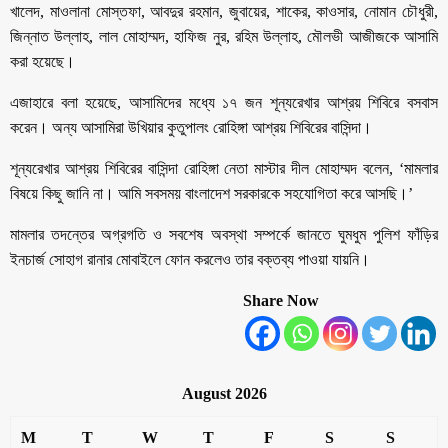
খালেদ, মাওলানা মোস্তফা, আবদুর রহমান, জুবায়ের, শাকের, কাওসার, নোমান চৌধুরী,
জিন্নাত উল্লাহ, লাল মোহাম্মদ, হাফিজ নুর, রহিম উল্লাহ, মৌলভী আজীজকে আসামি
করা হয়েছে।
এজাহারে বলা হয়েছে, আসামিদের মধ্যে ১৭ জন শূন্যরেখার আশ্রয় শিবিরে বসবাস
করেন। অন্য আসামিরা উখিয়ার কুতুপালং রোহিঙ্গা আশ্রয় শিবিরের বাসিন্দা।
শূন্যরেখার আশ্রয় শিবিরের বাসিন্দা রোহিঙ্গা নেতা মাস্টার দীল মোহাম্মদ বলেন, ‘মামলার
বিষয়ে কিছু জানি না। আমি সবসময় বাংলাদেশ সরকারকে সহযোগিতা করে আসছি।’
মামলার তদন্তের অগ্রগতি ও সবশেষ অবস্থা সম্পর্কে জানতে ঘুমধুম পুলিশ ফাঁড়ির
ইনচার্জ সোহাগ রানার মোবাইলে ফোন করলেও তার বক্তব্য পাওয়া যায়নি।
Share Now
August 2026
M
T
W
T
F
S
S