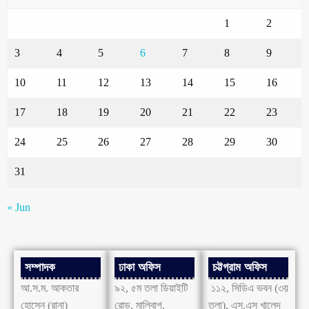
1
2
3
4
5
6
7
8
9
10
11
12
13
14
15
16
17
18
19
20
21
22
23
24
25
26
27
28
29
30
31
« Jun
সম্পাদক
ঢাকা অফিস
চট্টগ্রাম অফিস
আ.স.ম. আকতার
৯২, ৫ম তলা ডিয়াইটি
১১২, সিডিএ ভবন (৩য়
হোসেন (রানা)
রোড, মালিবাগ,
তলা), এস.এস খালেদ