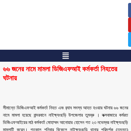
/
/
৬৬ জনের নামে মামলা ডিজিএফআই কর্মকর্তা নিহতের
ঘটনায়
সীমান্তে ডিজিএফআই কর্মকর্তা নিহত এবং র‍্যাব সদস্য আহত হওয়ার ঘটনায় ৬৬ জনের
নামে মামলা হয়েছে বান্দরবানে নাইক্ষ্যংছড়ি উপজেলার তুমব্রু । কক্সবাজারে কর্মরত
ডিজিএফআইয়ের মাঠ কর্মকর্তা মোহাম্মদ আনোয়ার হোসেন গত ২৩ নভেম্বর নাইক্ষ্যংছড়ি
মামলাটি করেন। গতকাল শনিবার বিকেলে নাইক্ষ্যংছড়ি থানার পরিদর্শক (তদন্ত)