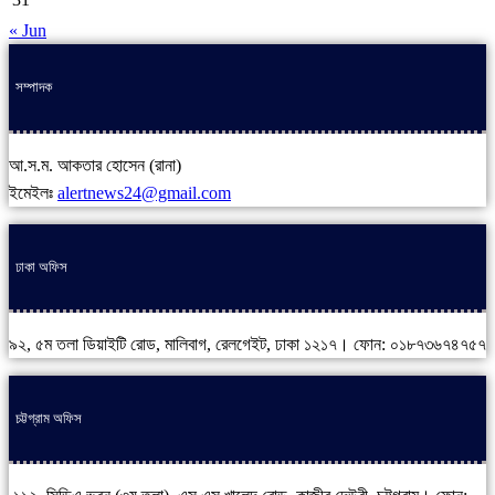
« Jun
সম্পাদক
আ.স.ম. আকতার হোসেন (রানা)
ইমেইলঃ
alertnews24@gmail.com
ঢাকা অফিস
৯২, ৫ম তলা ডিয়াইটি রোড, মালিবাগ, রেলগেইট, ঢাকা ১২১৭। ফোন: ০১৮৭৩৬৭৪৭৫৭
চট্টগ্রাম অফিস