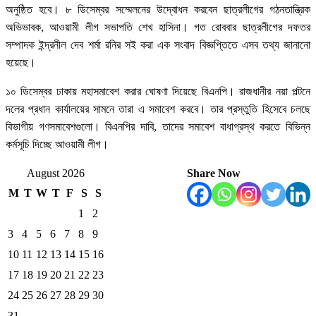
অনুষ্ঠিত হবে। ৮ ডিসেম্বর সম্মেলনের উদ্বোধন করবেন ছাত্রলীগের গঠনতান্ত্রিক
অভিভাবক, আওয়ামী লীগ সভাপতি শেখ হাসিনা। গত রোববার ছাত্রলীগের দফতর
সম্পাদক ইন্দ্রনীল দেব শর্মা রনির সই করা এক সংবাদ বিজ্ঞপ্তিতে এসব তথ্য জানানো
হয়েছে।
১০ ডিসেম্বর ঢাকায় মহাসমাবেশ করার ঘোষণা দিয়েছে বিএনপি। রাজধানীর নয়া পল্টনে
দলের প্রধান কার্যালয়ের সামনে তারা এ সমাবেশ করবে। তার প্রস্তুতি হিসেবে চলছে
বিভাগীয় গণসমাবেশগুলো। বিএনপির দাবি, তাদের সমাবেশ বাধাগ্রস্থ করতে বিভিন্ন
কর্মসূচি দিচ্ছে আওয়ামী লীগ।
August 2026
Share Now
M
T
W
T
F
S
S
1
2
3
4
5
6
7
8
9
10
11
12
13
14
15
16
17
18
19
20
21
22
23
24
25
26
27
28
29
30
31