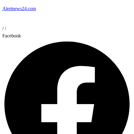
Alertnews24.com
/
/
Facebook