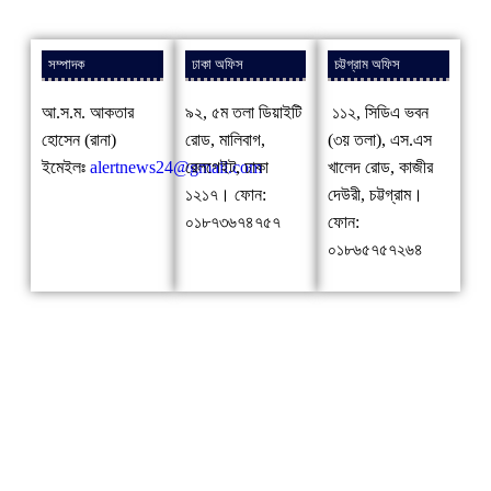
সম্পাদক
ঢাকা অফিস
চট্টগ্রাম অফিস
আ.স.ম. আকতার
৯২, ৫ম তলা ডিয়াইটি
১১২, সিডিএ ভবন
হোসেন (রানা)
রোড, মালিবাগ,
(৩য় তলা), এস.এস
ইমেইলঃ
alertnews24@gmail.com
রেলগেইট, ঢাকা
খালেদ রোড, কাজীর
১২১৭। ফোন:
দেউরী, চট্টগ্রাম।
০১৮৭৩৬৭৪৭৫৭
ফোন:
০১৮৬৫৭৫৭২৬৪