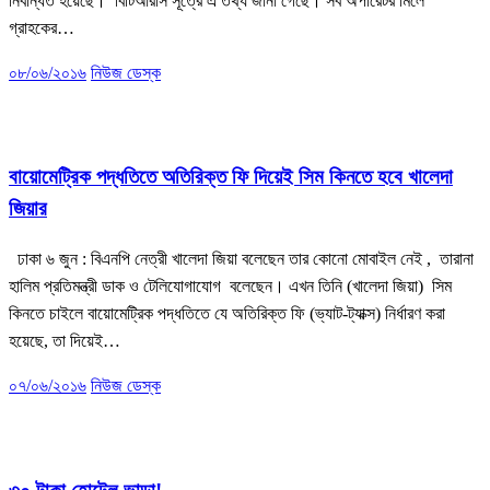
নিবন্ধিত হয়েছে। বিটিআরসি সূত্রে এ তথ্য জানা গেছে। সব অপারেটর মিলে
গ্রাহকের…
০৮/০৬/২০১৬
নিউজ ডেস্ক
খবর
ঢাকা
ভোক্তা অধিকার
রাজনীতি
বায়োমেট্রিক পদ্ধতিতে অতিরিক্ত ফি দিয়েই সিম কিনতে হবে খালেদা
জিয়ার
ঢাকা ৬ জুন : বিএনপি নেত্রী খালেদা জিয়া বলেছেন তার কোনো মোবাইল নেই , তারানা
হালিম প্রতিমন্ত্রী ডাক ও টেলিযোগাযোগ বলেছেন। এখন তিনি (খালেদা জিয়া) সিম
কিনতে চাইলে বায়োমেট্রিক পদ্ধতিতে যে অতিরিক্ত ফি (ভ্যাট-ট্যাক্স) নির্ধারণ করা
হয়েছে, তা দিয়েই…
০৭/০৬/২০১৬
নিউজ ডেস্ক
ঢাকা
ভোক্তা অধিকার