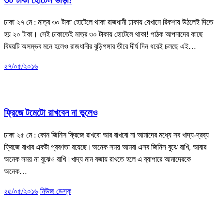
৩০ টাকা হোটেল ভাড়া!
ঢাকা ২৭ মে : মাত্র ৩০ টাকা হোটেলে থাকা রাজধানী ঢাকায় যেখানে রিকশায় উঠলেই দিতে
হয় ২০ টাকা। সেই ঢাকাতেই মাত্র ৩০ টাকায় হোটেলে থাকা! পাঠক আপনাদের কাছে
বিষয়টি অসম্ভব মনে হলেও রাজধানীর বুড়িগঙ্গার তীরে দীর্ঘ দিন ধরেই চলছে এই…
২৭/০৫/২০১৬
এনজিও
কৃষি
খবর
ভোক্তা অধিকার
ফ্রিজে টমেটো রাখবেন না ভুলেও
ঢাকা ২৫ মে : কোন জিনিস ফ্রিজে রাখবো আর রাখবো না আমাদের মধ্যে সব খাদ্য-দ্রব্য
ফ্রিজে রাখার একটা প্রবণতা রয়েছে।অনেক সময় আমরা এসব জিনিস বুঝে রাখি, আবার
অনেক সময় না বুঝেও রাখি।খাদ্য মান বজায় রাখতে হলে এ ব্যাপারে আমাদেরকে
অনেক…
২৫/০৫/২০১৬
নিউজ ডেস্ক
খবর
ভোক্তা অধিকার