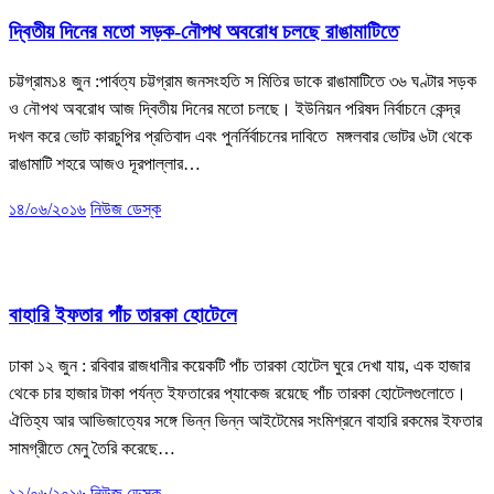
দ্বিতীয় দিনের মতো সড়ক-নৌপথ অবরোধ চলছে রাঙামাটিতে
চট্টগ্রাম১৪ জুন :পার্বত্য চট্টগ্রাম জনসংহতি স মিতির ডাকে রাঙামাটিতে ৩৬ ঘণ্টার সড়ক
ও নৌপথ অবরোধ আজ দ্বিতীয় দিনের মতো চলছে। ইউনিয়ন পরিষদ নির্বাচনে কেন্দ্র
দখল করে ভোট কারচুপির প্রতিবাদ এবং পুনর্নির্বাচনের দাবিতে মঙ্গলবার ভোটর ৬টা থেকে
রাঙামাটি শহরে আজও দূরপাল্লার…
১৪/০৬/২০১৬
নিউজ ডেস্ক
খবর
বিনোদন
ভোক্তা অধিকার
বাহারি ইফতার পাঁচ তারকা হোটেলে
ঢাকা ১২ জুন : রবিবার রাজধানীর কয়েকটি পাঁচ তারকা হোটেল ঘুরে দেখা যায়, এক হাজার
থেকে চার হাজার টাকা পর্যন্ত ইফতারের প্যাকেজ রয়েছে পাঁচ তারকা হোটেলগুলোতে।
ঐতিহ্য আর আভিজাত্যের সঙ্গে ভিন্ন ভিন্ন আইটেমের সংমিশ্রনে বাহারি রকমের ইফতার
সামগ্রীতে মেনু তৈরি করেছে…
১২/০৬/২০১৬
নিউজ ডেস্ক