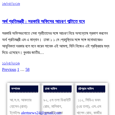
১৬/০৫/২০১৬
অর্থ-বাণিজ্য
জাতীয়
ভোক্তা অধিকার
অর্থ প্রতিমন্ত্রী : সরকারি অফিসের আচরণ পাল্টাতে হবে
সরকারি অফিসগুলোতে সেবা গ্রহীতাদের সঙ্গে আচরণ নিয়ে অসন্তোষ প্রকাশ করলেন
অর্থ প্রতিমন্ত্রী এম এ মান্নান। ঢাকা ১ ১ মে :প্রযুক্তির সঙ্গে সঙ্গে মনোভাবেরও
আধুনিকতা দরকার বলে মনে করেন সাবেক এই আমলা, যিনি নিজেও এই প্রক্রিয়ার মধ্য
দিয়ে এসেছেন। বুধবার জাতীয়…
১১/০৫/২০১৬
Previous
1
…
58
59
সম্পাদক
ঢাকা অফিস
চট্টগ্রাম অফিস
আ.স.ম. আকতার
৯২, ৫ম তলা ডিয়াইটি
১১২, সিডিএ ভবন
হোসেন (রানা)
রোড, মালিবাগ,
(৩য় তলা), এস.এস
ইমেইলঃ
alertnews24@gmail.com
রেলগেইট, ঢাকা
খালেদ রোড, কাজীর