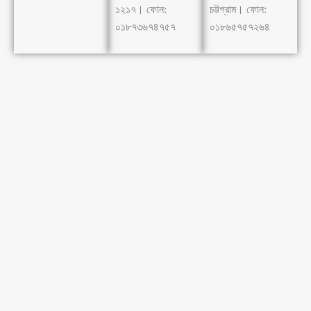
১২১৭। ফোন:
চট্টগ্রাম। ফোন:
০১৮৭৩৬৭৪৭৫৭
০১৮৬৫৭৫৭২৬৪