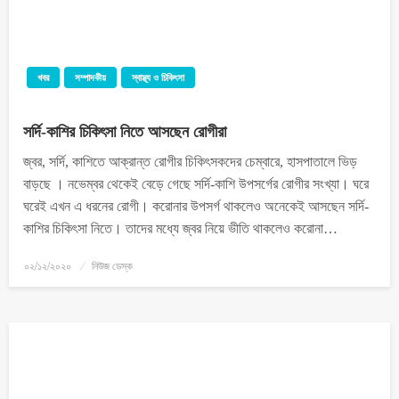
খবর
সম্পাদকীয়
স্বাস্থ্য ও চিকিৎসা
সর্দি-কাশির চিকিৎসা নিতে আসছেন রোগীরা
জ্বর, সর্দি, কাশিতে আক্রান্ত রোগীর চিকিৎসকদের চেম্বারে, হাসপাতালে ভিড়
বাড়ছে । নভেম্বর থেকেই বেড়ে গেছে সর্দি-কাশি উপসর্গের রোগীর সংখ্যা। ঘরে
ঘরেই এখন এ ধরনের রোগী। করোনার উপসর্গ থাকলেও অনেকেই আসছেন সর্দি-
কাশির চিকিৎসা নিতে। তাদের মধ্যে জ্বর নিয়ে ভীতি থাকলেও করোনা…
০২/১২/২০২০
নিউজ ডেস্ক