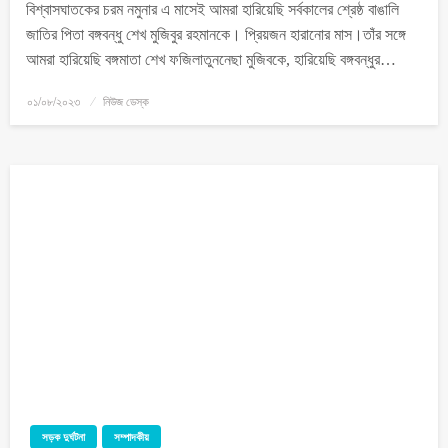
বিশ্বাসঘাতকের চরম নমুনার এ মাসেই আমরা হারিয়েছি সর্বকালের শ্রেষ্ঠ বাঙালি
জাতির পিতা বঙ্গবন্ধু শেখ মুজিবুর রহমানকে। প্রিয়জন হারানোর মাস।তাঁর সঙ্গে
আমরা হারিয়েছি বঙ্গমাতা শেখ ফজিলাতুননেছা মুজিবকে, হারিয়েছি বঙ্গবন্ধুর…
০১/০৮/২০২৩
নিউজ ডেস্ক
সড়ক দুর্ঘটনা
সম্পাদকীয়