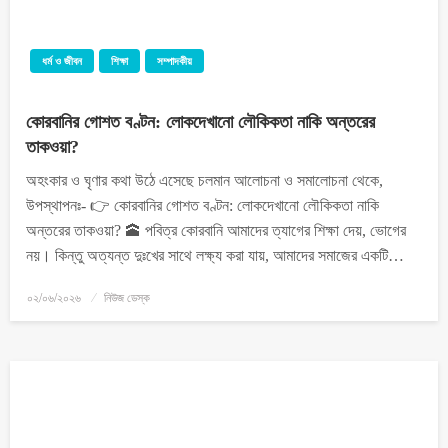
ধর্ম ও জীবন
শিক্ষা
সম্পাদকীয়
কোরবানির গোশত বণ্টন: লোকদেখানো লৌকিকতা নাকি অন্তরের
তাকওয়া?
অহংকার ও ঘৃণার কথা উঠে এসেছে চলমান আলোচনা ও সমালোচনা থেকে,
উপস্থাপনঃ- 👉 কোরবানির গোশত বণ্টন: লোকদেখানো লৌকিকতা নাকি
অন্তরের তাকওয়া? 🕋 ​পবিত্র কোরবানি আমাদের ত্যাগের শিক্ষা দেয়, ভোগের
নয়। কিন্তু অত্যন্ত দুঃখের সাথে লক্ষ্য করা যায়, আমাদের সমাজের একটি…
০২/০৬/২০২৬
নিউজ ডেস্ক