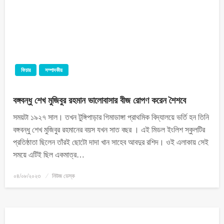
ফিচার
সম্পাদকীয়
বঙ্গবন্ধু শেখ মুজিবুর রহমান ভালোবাসার বীজ রোপণ করেন শৈশবে
সময়টা ১৯২৭ সাল। তখন টুঙ্গিপাড়ার গিমাডাঙ্গা প্রাথমিক বিদ্যালয়ে ভর্তি হন তিনি
বঙ্গবন্ধু শেখ মুজিবুর রহমানের বয়স যখন সাত বছর । এই মিডল ইংলিশ স্কুলটির
প্রতিষ্ঠাতা ছিলেন তাঁরই ছোটো দাদা খান সাহেব আবদুর রশিদ। ওই এলাকায় সেই
সময়ে এটিই ছিল একমাত্র…
০৪/০৮/২০২৩
নিউজ ডেস্ক