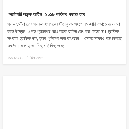
‘সর্বোপরি সড়ক আইন–২০১৮ কার্যকর করতে হবে’
সড়ক দুর্ঘটনা রোধ সড়ক-মহাসড়কের সীতাকুণ্ড অংশে নজরদারি বাড়াতে হবে নানা
রকম উদ্যোগ ও শত প্রচারণার পরও সড়ক দুর্ঘটনা রোধ করা যাচ্ছে না। ট্রাফিক
সপ্তাহ, ট্রাফিক পক্ষ, র‌্যাব–পুলিশের নানা তৎপরতা – এসবের মধ্যেও ঘটে চলেছে
দুর্ঘটনা। মনে হচ্ছে, কিছুতেই কিছু হচ্ছে…
১৯/০৫/২০২২
নিউজ ডেস্ক