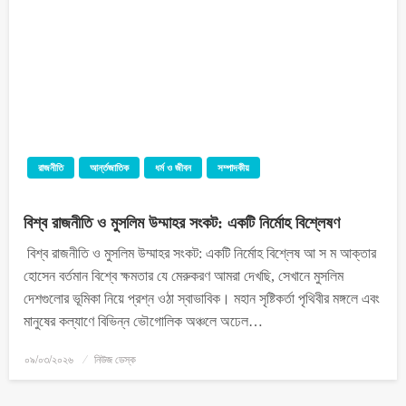
রাজনীতি
আর্ন্তজাতিক
ধর্ম ও জীবন
সম্পাদকীয়
বিশ্ব রাজনীতি ও মুসলিম উম্মাহর সংকট: একটি নির্মোহ বিশ্লেষণ
বিশ্ব রাজনীতি ও মুসলিম উম্মাহর সংকট: একটি নির্মোহ বিশ্লেষ ​আ স ম আক্তার
হোসেন ​বর্তমান বিশ্বে ক্ষমতার যে মেরুকরণ আমরা দেখছি, সেখানে মুসলিম
দেশগুলোর ভূমিকা নিয়ে প্রশ্ন ওঠা স্বাভাবিক। মহান সৃষ্টিকর্তা পৃথিবীর মঙ্গলে এবং
মানুষের কল্যাণে বিভিন্ন ভৌগোলিক অঞ্চলে অঢেল…
০৯/০৩/২০২৬
নিউজ ডেস্ক