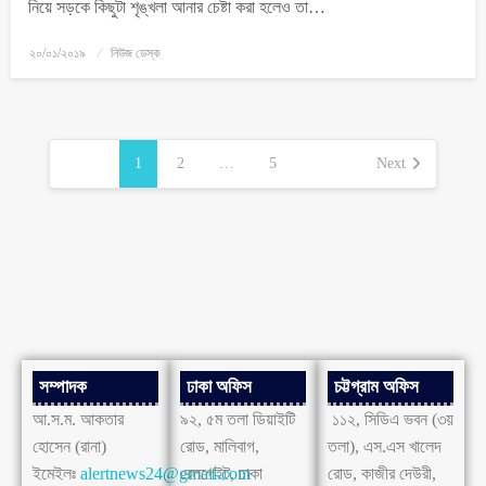
নিয়ে সড়কে কিছুটা শৃঙ্খলা আনার চেষ্টা করা হলেও তা…
২০/০১/২০১৯
নিউজ ডেস্ক
1
2
…
5
Next
সম্পাদক
ঢাকা অফিস
চট্টগ্রাম অফিস
আ.স.ম. আকতার
৯২, ৫ম তলা ডিয়াইটি
১১২, সিডিএ ভবন (৩য়
হোসেন (রানা)
রোড, মালিবাগ,
তলা), এস.এস খালেদ
ইমেইলঃ
alertnews24@gmail.com
রেলগেইট, ঢাকা
রোড, কাজীর দেউরী,