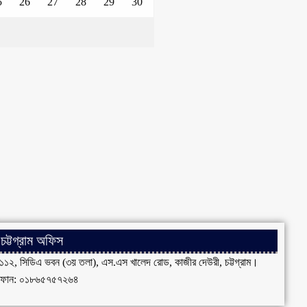
5
26
27
28
29
30
চট্টগ্রাম অফিস
১১২, সিডিএ ভবন (৩য় তলা), এস.এস খালেদ রোড, কাজীর দেউরী, চট্টগ্রাম।
ফোন: ০১৮৬৫৭৫৭২৬৪