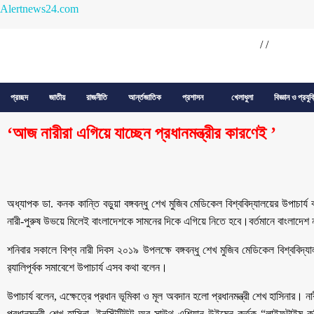
Alertnews24.com
/
/
প্রচ্ছদ
জাতীয়
রাজনীতি
আর্ন্তজাতিক
প্রশাসন
খেলাধুলা
বিজ্ঞান ও প্রযুক
‘আজ নারীরা এগিয়ে যাচ্ছেন প্রধানমন্ত্রীর কারণেই ’
অধ্যাপক ডা. কনক কান্তি বড়ুয়া বঙ্গবন্ধু শেখ মুজিব মেডিকেল বিশ্ববিদ্যালয়ের উপাচার
নারী-পুরুষ উভয়ে মিলেই বাংলাদেশকে সামনের দিকে এগিয়ে নিতে হবে।বর্তমানে বাংলাদেশ না
শনিবার সকালে বিশ্ব নারী দিবস ২০১৯ উপলক্ষে বঙ্গবন্ধু শেখ মুজিব মেডিকেল বিশ্ববিদ্য
র‌্যালিপূর্বক সমাবেশে উপাচার্য এসব কথা বলেন।
উপাচার্য বলেন, এক্ষেত্রে প্রধান ভূমিকা ও মূল অবদান হলো প্রধানমন্ত্রী শেখ হাসিনার। ন
প্রধানমন্ত্রী শেখ হাসিনা, ইনস্টিটিউট অব সাউথ এশিয়ান উইমেন কর্তৃক “লাইফটাইম কন