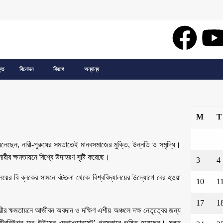
্তি
বিনোদন
বিভাগ
অন্যান্য
M
T
্য বলেছেন, নারী-পুরুষের সমতাতেই মানবসমাজের মুক্তি, উন্নতি ও সমৃদ্ধি।
রীর ক্ষমতায়নে বিশ্বে উদাহরণ সৃষ্টি করেছে।
3
4
ালয়ের বি ব্লকের সামনে বটতলা থেকে বিশ্ববিদ্যালয়ের উদ্যোগে বের হওয়া
10
1
17
1
ারীর ক্ষমতায়নে আজীবন অবদান ও দক্ষিণ এশীয় অঞ্চলে দক্ষ নেতৃত্বের জন্য
্ট্রিবিউশন ফর উইমেন এম্পাওয়ারমেন্ট’ পুরস্কারে ভূষিত হয়েছেন। মূলত