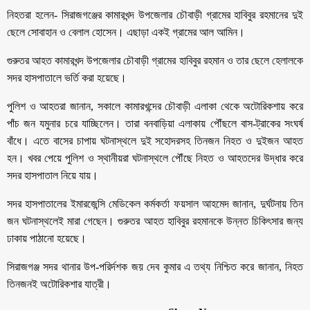
নিহতরা হলেন- সিরাজগঞ্জের কামারখন্দ উপজেলার চৌবাড়ী গ্রামের হাবিবুর রহমানের দুই
ছেলে সোবাহান ও বেলাল হোসেন। এছাড়া একই গ্রামের আল আমিন।
গুরুতর আহত কামারখন্দ উপজেলার চৌবাড়ী গ্রামের হাবিবুর রহমান ও তার ছেলে হেলালকে
সদর হাসপাতালে ভর্তি করা হয়েছে।
পুলিশ ও আহতরা জানান, সকালে কামারখন্দের চৌবাড়ী এলাকা থেকে অটোরিকশায় করে
পাঁচ জন যমুনার চরে যাচ্ছিলেন। তারা বনবাড়িয়া এলাকায় পৌঁছলে বাস-ট্রাকের সংঘর্ষ
বাঁধে। এতে বাসের চাপায় ঘটনাস্থলে দুই সহোদরসহ তিনজন নিহত ও দুইজন আহত
হন। খবর পেয়ে পুলিশ ও স্থানীয়রা ঘটনাস্থলে পৌঁছে নিহত ও আহতদের উদ্ধার করে
সদর হাসপাতাল নিয়ে যায়।
সদর হাসপাতালের ইমারজেন্সি মেডিকেল কর্মকর্তা ফয়সাল আহমেদ জানান, দুর্ঘটনায় তিন
জন ঘটনাস্থলেই মারা গেছেন। গুরুতর আহত হাবিবুর রহমানকে উন্নত চিকিৎসার জন্য
ঢাকায় পাঠানো হয়েছে।
সিরাজগঞ্জ সদর থানার উপ-পরির্দশক জয় দেব কুমার এ তথ্য নিশ্চিত করে জানান, নিহত
তিনজনই অটোরিকশার যাত্রী।