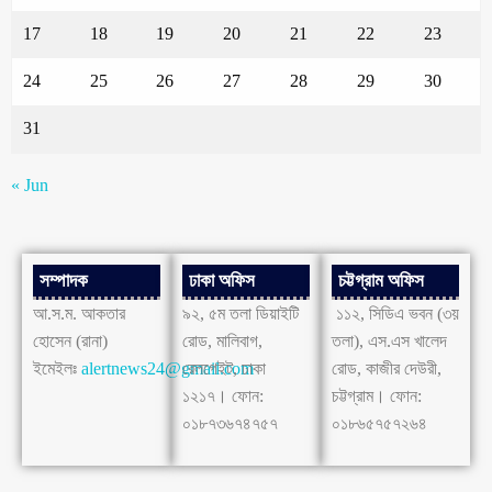
17
18
19
20
21
22
23
24
25
26
27
28
29
30
31
« Jun
সম্পাদক
ঢাকা অফিস
চট্টগ্রাম অফিস
আ.স.ম. আকতার
৯২, ৫ম তলা ডিয়াইটি
১১২, সিডিএ ভবন (৩য়
হোসেন (রানা)
রোড, মালিবাগ,
তলা), এস.এস খালেদ
ইমেইলঃ
alertnews24@gmail.com
রেলগেইট, ঢাকা
রোড, কাজীর দেউরী,
১২১৭। ফোন:
চট্টগ্রাম। ফোন:
০১৮৭৩৬৭৪৭৫৭
০১৮৬৫৭৫৭২৬৪