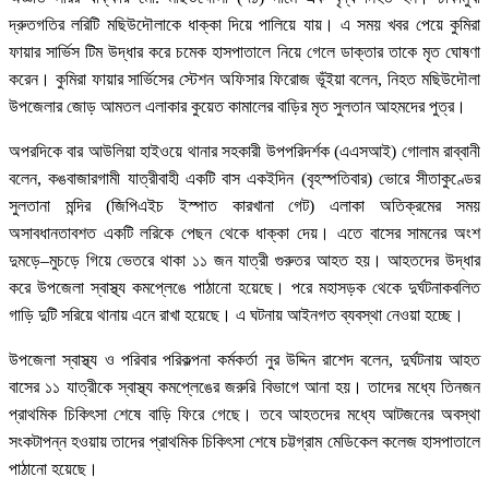
দ্রুতগতির লরিটি মছিউদৌলাকে ধাক্কা দিয়ে পালিয়ে যায়। এ সময় খবর পেয়ে কুমিরা
ফায়ার সার্ভিস টিম উদ্ধার করে চমেক হাসপাতালে নিয়ে গেলে ডাক্তার তাকে মৃত ঘোষণা
করেন। কুমিরা ফায়ার সার্ভিসের স্টেশন অফিসার ফিরোজ ভূঁইয়া বলেন, নিহত মছিউদৌলা
উপজেলার জোড় আমতল এলাকার কুয়েত কামালের বাড়ির মৃত সুলতান আহমদের পুত্র।
অপরদিকে বার আউলিয়া হাইওয়ে থানার সহকারী উপপরিদর্শক (এএসআই) গোলাম রাব্বানী
বলেন, কঙবাজারগামী যাত্রীবাহী একটি বাস একইদিন (বৃহস্পতিবার) ভোরে সীতাকুণ্ডের
সুলতানা মন্দির (জিপিএইচ ইস্পাত কারখানা গেট) এলাকা অতিক্রমের সময়
অসাবধানতাবশত একটি লরিকে পেছন থেকে ধাক্কা দেয়। এতে বাসের সামনের অংশ
দুমড়ে–মুচড়ে গিয়ে ভেতরে থাকা ১১ জন যাত্রী গুরুতর আহত হয়। আহতদের উদ্ধার
করে উপজেলা স্বাস্থ্য কমপ্লেঙে পাঠানো হয়েছে। পরে মহাসড়ক থেকে দুর্ঘটনাকবলিত
গাড়ি দুটি সরিয়ে থানায় এনে রাখা হয়েছে। এ ঘটনায় আইনগত ব্যবস্থা নেওয়া হচ্ছে।
উপজেলা স্বাস্থ্য ও পরিবার পরিকল্পনা কর্মকর্তা নুর উদ্দিন রাশেদ বলেন, দুর্ঘটনায় আহত
বাসের ১১ যাত্রীকে স্বাস্থ্য কমপ্লেঙের জরুরি বিভাগে আনা হয়। তাদের মধ্যে তিনজন
প্রাথমিক চিকিৎসা শেষে বাড়ি ফিরে গেছে। তবে আহতদের মধ্যে আটজনের অবস্থা
সংকটাপন্ন হওয়ায় তাদের প্রাথমিক চিকিৎসা শেষে চট্টগ্রাম মেডিকেল কলেজ হাসপাতালে
পাঠানো হয়েছে।