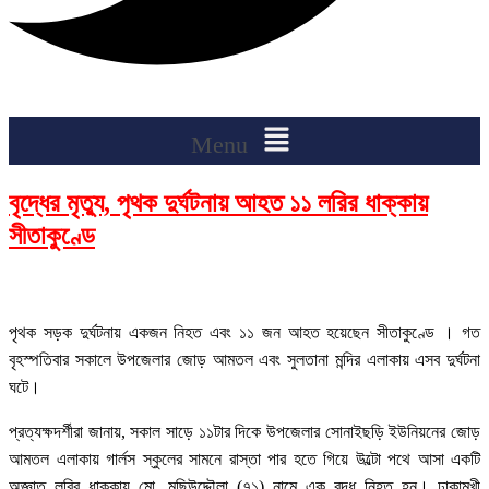
Menu
বৃদ্ধের মৃত্যু, পৃথক দুর্ঘটনায় আহত ১১ লরির ধাক্কায়
সীতাকুণ্ডে
পৃথক সড়ক দুর্ঘটনায় একজন নিহত এবং ১১ জন আহত হয়েছেন সীতাকুণ্ডে । গত
বৃহস্পতিবার সকালে উপজেলার জোড় আমতল এবং সুলতানা মন্দির এলাকায় এসব দুর্ঘটনা
ঘটে।
প্রত্যক্ষদর্শীরা জানায়, সকাল সাড়ে ১১টার দিকে উপজেলার সোনাইছড়ি ইউনিয়নের জোড়
আমতল এলাকায় গার্লস স্কুলের সামনে রাস্তা পার হতে গিয়ে উল্টো পথে আসা একটি
অজ্ঞাত লরির ধাক্কায় মো. মছিউদ্দৌলা (৭১) নামে এক বৃদ্ধ নিহত হন। ঢাকামুখী