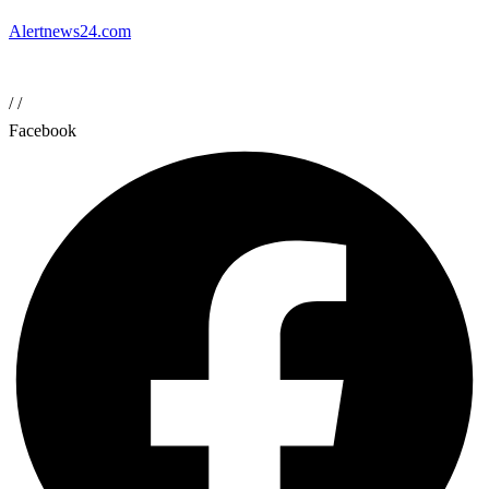
Alertnews24.com
/
/
Facebook