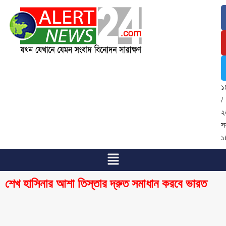
১
আ
২
/
২
শ্
১
/
২
স
১
শেখ হাসিনার আশা তিস্তার দ্রুত সমাধান করবে ভারত