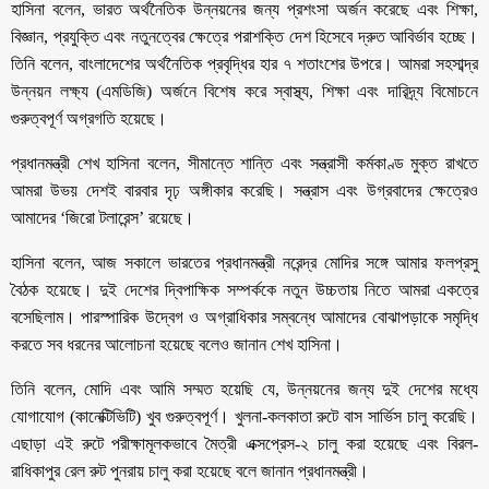
হাসিনা বলেন, ভারত অর্থনৈতিক উন্নয়নের জন্য প্রশংসা অর্জন করেছে এবং শিক্ষা,
বিজ্ঞান, প্রযুক্তি এবং নতুনত্বের ক্ষেত্রে পরাশক্তি দেশ হিসেবে দ্রুত আবির্ভাব হচ্ছে।
তিনি বলেন, বাংলাদেশের অর্থনৈতিক প্রবৃদ্ধির হার ৭ শতাংশের উপরে। আমরা সহসাব্দ্র
উন্নয়ন লক্ষ্য (এমডিজি) অর্জনে বিশেষ করে স্বাস্থ্য, শিক্ষা এবং দারিদ্র্য বিমোচনে
গুরুত্বপূর্ণ অগ্রগতি হয়েছে।
প্রধানমন্ত্রী শেখ হাসিনা বলেন, সীমান্তে শান্তি এবং সন্ত্রাসী কর্মকাণ্ড মুক্ত রাখতে
আমরা উভয় দেশই বারবার দৃঢ় অঙ্গীকার করেছি। সন্ত্রাস এবং উগ্রবাদের ক্ষেত্রেও
আমাদের ‘জিরো টলারেন্স’ রয়েছে।
হাসিনা বলেন, আজ সকালে ভারতের প্রধানমন্ত্রী নরেন্দ্র মোদির সঙ্গে আমার ফলপ্রসু
বৈঠক হয়েছে। দুই দেশের দ্বিপাক্ষিক সম্পর্ককে নতুন উচ্চতায় নিতে আমরা একত্রে
বসেছিলাম। পারস্পারিক উদ্বেগ ও অগ্রাধিকার সম্বন্ধে আমাদের বোঝাপড়াকে সমৃদ্ধি
করতে সব ধরনের আলোচনা হয়েছে বলেও জানান শেখ হাসিনা।
তিনি বলেন, মোদি এবং আমি সম্মত হয়েছি যে, উন্নয়নের জন্য দুই দেশের মধ্যে
যোগাযোগ (কানেক্টিভিটি) খুব গুরুত্বপূর্ণ। খুলনা-কলকাতা রুটে বাস সার্ভিস চালু করেছি।
এছাড়া এই রুটে পরীক্ষামূলকভাবে মৈত্রী এক্সপ্রেস-২ চালু করা হয়েছে এবং বিরল-
রাধিকাপুর রেল রুট পুনরায় চালু করা হয়েছে বলে জানান প্রধানমন্ত্রী।