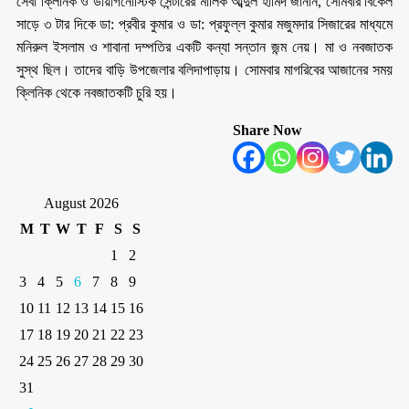
সেবা ক্লিনিক ও ডায়াগনোস্টিক সেন্টারের মালিক আব্দুল হামিদ জানান, সোমবার বিকেল
সাড়ে ৩ টার দিকে ডা: প্রবীর কুমার ও ডা: প্রফুল্ল কুমার মজুমদার সিজারের মাধ্যমে
মনিরুল ইসলাম ও শাবানা দম্পতির একটি কন্যা সন্তান জন্ম নেয়। মা ও নবজাতক
সুস্থ ছিল। তাদের বাড়ি উপজেলার বলিদাপাড়ায়। সোমবার মাগরিবের আজানের সময়
ক্লিনিক থেকে নবজাতকটি চুরি হয়।
Share Now
August 2026
M
T
W
T
F
S
S
1
2
3
4
5
6
7
8
9
10
11
12
13
14
15
16
17
18
19
20
21
22
23
24
25
26
27
28
29
30
31