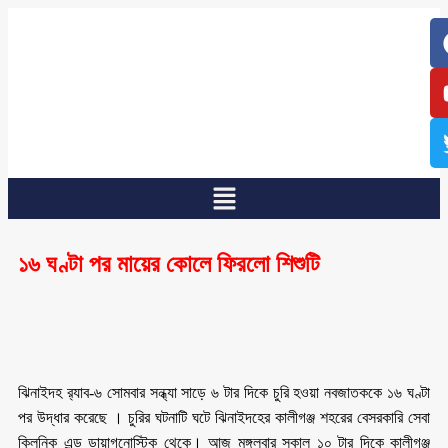
/
/
১৬ ঘণ্টা পর মায়ের কোলে ফিরলো শিশুটি
ঝিনাইদহ র‌্যাব-৬ সোমবার সন্ধ্যা সাড়ে ৬ টার দিকে চুরি হওয়া নবজাতককে ১৬ ঘণ্টা
পর উদ্ধার করেছে । চুরির ঘটনাটি ঘটে ঝিনাইদহের কালীগঞ্জ শহরের বেসরকারি সেবা
ক্লিনিক এন্ড ডায়াগনোস্টিক থেকে। আজ মঙ্গলবার সকাল ১০ টার দিকে কালীগঞ্জ