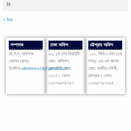
31
« Jun
সম্পাদক
ঢাকা অফিস
চট্টগ্রাম অফিস
আ.স.ম. আকতার
৯২, ৫ম তলা ডিয়াইটি
১১২, সিডিএ ভবন (৩য়
হোসেন (রানা)
রোড, মালিবাগ,
তলা), এস.এস খালেদ
ইমেইলঃ
alertnews24@gmail.com
রেলগেইট, ঢাকা
রোড, কাজীর দেউরী,
১২১৭। ফোন:
চট্টগ্রাম। ফোন:
০১৮৭৩৬৭৪৭৫৭
০১৮৬৫৭৫৭২৬৪