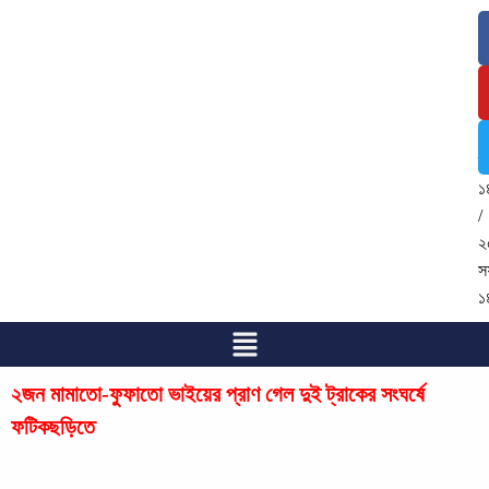
৯
আ
২
/
২
শ্
১
/
২
স
১
২জন মামাতো-ফুফাতো ভাইয়ের প্রাণ গেল দুই ট্রাকের সংঘর্ষে
ফটিকছড়িতে