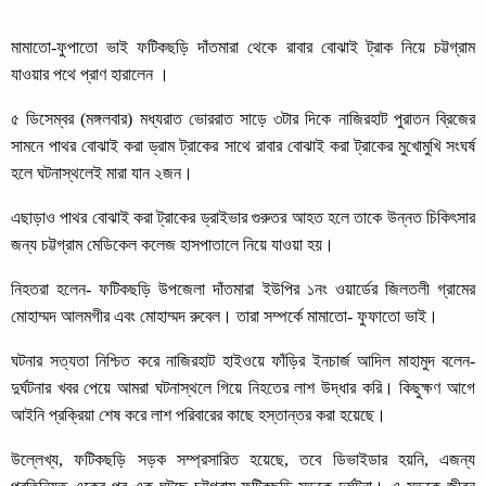
মামাতো-ফুপাতো ভাই ফটিকছড়ি দাঁতমারা থেকে রাবার বোঝাই ট্রাক নিয়ে চট্টগ্রাম
যাওয়ার পথে প্রাণ হারালেন ।
৫ ডিসেম্বর (মঙ্গলবার) মধ্যরাত ভোররাত সাড়ে ৩টার দিকে নাজিরহাট পুরাতন ব্রিজের
সামনে পাথর বোঝাই করা ড্রাম ট্রাকের সাথে রাবার বোঝাই করা ট্রাকের মুখোমুখি সংঘর্ষ
হলে ঘটনাস্থলেই মারা যান ২জন।
এছাড়াও পাথর বোঝাই করা ট্রাকের ড্রাইভার গুরুতর আহত হলে তাকে উন্নত চিকিৎসার
জন্য চট্টগ্রাম মেডিকেল কলেজ হাসপাতালে নিয়ে যাওয়া হয়।
নিহতরা হলেন- ফটিকছড়ি উপজেলা দাঁতমারা ইউপির ১নং ওয়ার্ডের জিলতলী গ্রামের
মোহাম্মদ আলমগীর এবং মোহাম্মদ রুবেল। তারা সম্পর্কে মামাতো- ফুফাতো ভাই।
ঘটনার সত্যতা নিশ্চিত করে নাজিরহাট হাইওয়ে ফাঁড়ির ইনচার্জ আদিল মাহামুদ বলেন-
দুর্ঘটনার খবর পেয়ে আমরা ঘটনাস্থলে গিয়ে নিহতের লাশ উদ্ধার করি। কিছুক্ষণ আগে
আইনি প্রক্রিয়া শেষ করে লাশ পরিবারের কাছে হস্তান্তর করা হয়েছে।
উল্লেখ্য, ফটিকছড়ি সড়ক সম্প্রসারিত হয়েছে, তবে ডিভাইডার হয়নি, এজন্য